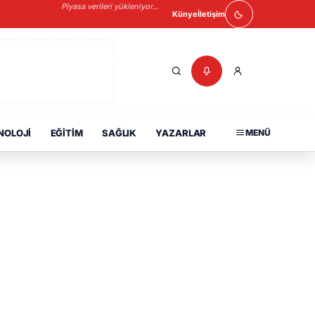
Piyasa verileri yükleniyor...
Künye
İletişim
NOLOJI
EĞITIM
SAĞLIK
YAZARLAR
MENÜ