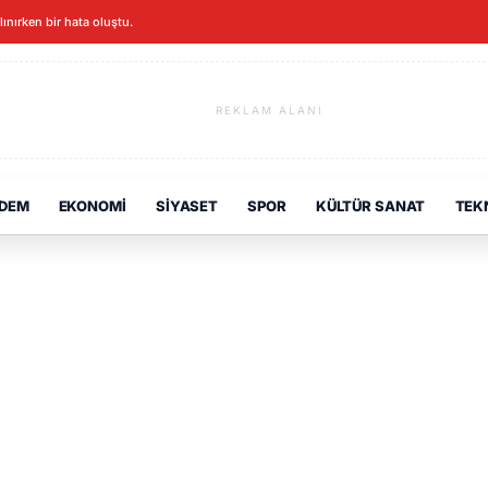
alınırken bir hata oluştu.
REKLAM ALANI
DEM
EKONOMI
SIYASET
SPOR
KÜLTÜR SANAT
TEK