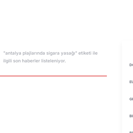
"antalya plajlarında sigara yasağı" etiketi ile
ilgili son haberler listeleniyor.
D
E
G
B
B