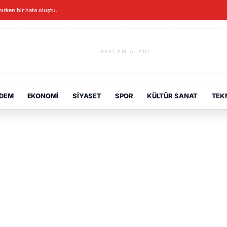
ınırken bir hata oluştu.
REKLAM ALANI
DEM
EKONOMI
SIYASET
SPOR
KÜLTÜR SANAT
TEK