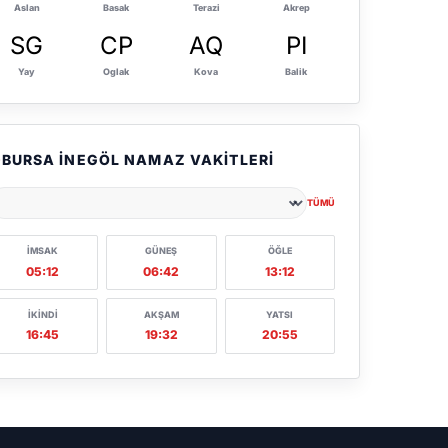
Aslan
Basak
Terazi
Akrep
SG
CP
AQ
PI
Yay
Oglak
Kova
Balik
BURSA İNEGÖL NAMAZ VAKITLERI
TÜMÜ
ehir seçin
İMSAK
GÜNEŞ
ÖĞLE
05:12
06:42
13:12
İKINDI
AKŞAM
YATSI
16:45
19:32
20:55