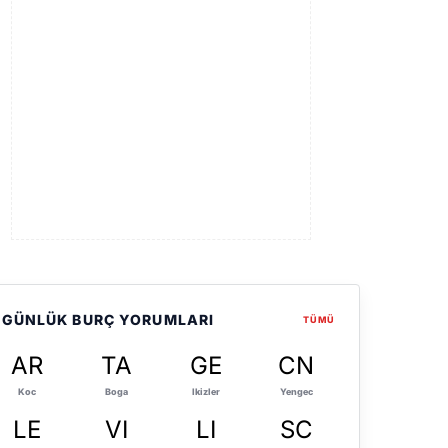
GÜNLÜK BURÇ YORUMLARI
TÜMÜ
AR
TA
GE
CN
Koc
Boga
Ikizler
Yengec
LE
VI
LI
SC