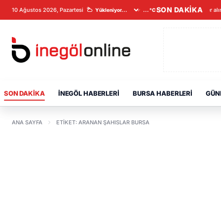
SON DAKİKA
10 Ağustos 2026, Pazartesi
Veriler al
...°C
SON DAKIKA
İNEGÖL HABERLERI
BURSA HABERLERI
GÜN
ANA SAYFA
ETIKET: ARANAN ŞAHISLAR BURSA