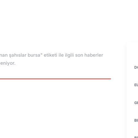
nan şahıslar bursa" etiketi ile ilgili son haberler
leniyor.
D
E
G
B
B