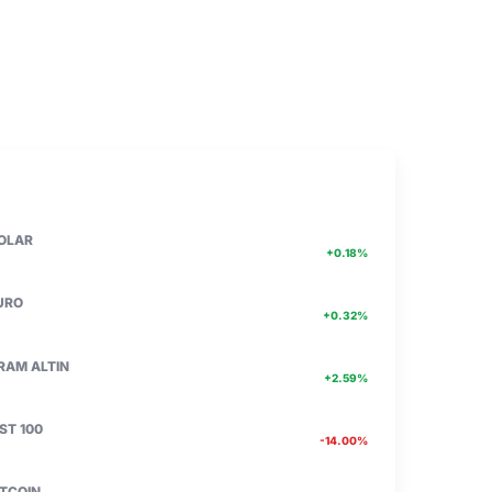
PIYASA VERILERI
DETAY
47.74
OLAR
+0.18%
55.25
URO
+0.32%
6660.55
RAM ALTIN
+2.59%
13.779
IST 100
-14.00%
4756467.00
ITCOIN