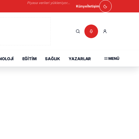
Piyasa verileri yükleniyor...
Künye
İletişim
NOLOJI
EĞITIM
SAĞLIK
YAZARLAR
MENÜ