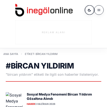
REKLAM ALANI
ANA SAYFA
ETIKET: BIRCAN YILDIRIM
#BIRCAN YILDIRIM
"bircan yıldırım" etiketi ile ilgili son haberler listeleniyor.
Sosyal Medya Fenomeni Bircan Yıldırım
Gözaltına Alındı
HABER
3 HAZIRAN 2026