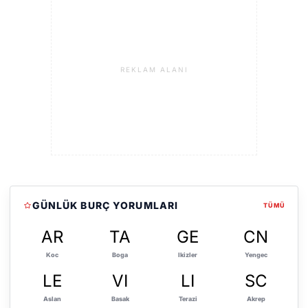
REKLAM ALANI
GÜNLÜK BURÇ YORUMLARI
TÜMÜ
AR
TA
GE
CN
Koc
Boga
Ikizler
Yengec
LE
VI
LI
SC
Aslan
Basak
Terazi
Akrep