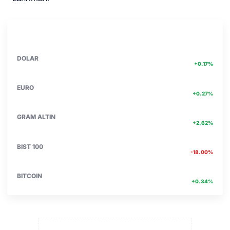
PIYASA VERILERI
DETAY
47.71
DOLAR
+0.17%
55.17
EURO
+0.27%
6662.75
GRAM ALTIN
+2.62%
13.774
BIST 100
-18.00%
4756467.00
BITCOIN
+0.34%