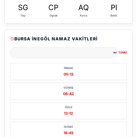
SG
CP
AQ
PI
Yay
Oglak
Kova
Balik
BURSA İNEGÖL NAMAZ VAKITLERI
TÜMÜ
Şehir seçin
İMSAK
05:12
GÜNEŞ
06:42
ÖĞLE
13:12
İKINDI
16:45