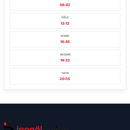
06:42
ÖĞLE
13:12
İKINDI
16:45
AKŞAM
19:32
YATSI
20:55