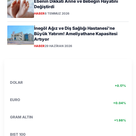
Ebenin Dikkati Anne ve Bebeğin Hayatını
Değiştirdi
HABER
8 TEMMUZ 2026
İnegöl Ağız ve Diş Sağlığı Hastanesi'ne
Büyük Yatırım! Ameliyathane Kapasitesi
Artıyor
HABER
29 HAZIRAN 2026
PIYASA VERILERI
DETAY
47.71
DOLAR
+0.17%
55.04
EURO
+0.04%
6621.31
GRAM ALTIN
+1.98%
13.812
BIST 100