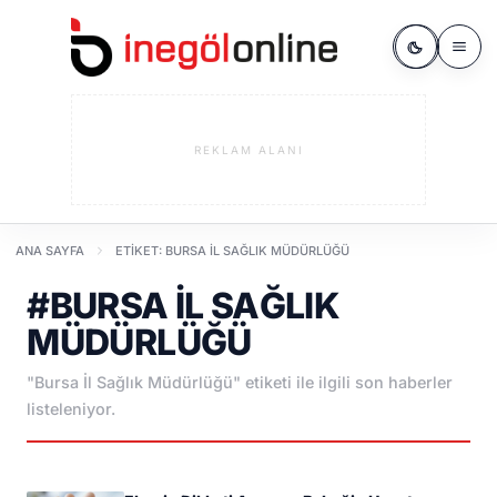
REKLAM ALANI
ANA SAYFA
ETIKET: BURSA İL SAĞLIK MÜDÜRLÜĞÜ
#BURSA İL SAĞLIK
MÜDÜRLÜĞÜ
"Bursa İl Sağlık Müdürlüğü" etiketi ile ilgili son haberler
listeleniyor.