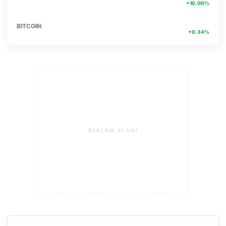
+10.00%
4756467.00
BITCOIN
+0.34%
REKLAM ALANI