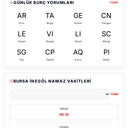
GÜNLÜK BURÇ YORUMLARI
TÜMÜ
AR
TA
GE
CN
Koc
Boga
Ikizler
Yengec
LE
VI
LI
SC
Aslan
Basak
Terazi
Akrep
SG
CP
AQ
PI
Yay
Oglak
Kova
Balik
BURSA İNEGÖL NAMAZ VAKITLERI
TÜMÜ
Şehir seçin
İMSAK
05:12
GÜNEŞ