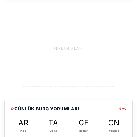
REKLAM ALANI
GÜNLÜK BURÇ YORUMLARI
TÜMÜ
AR
TA
GE
CN
Koc
Boga
Ikizler
Yengec