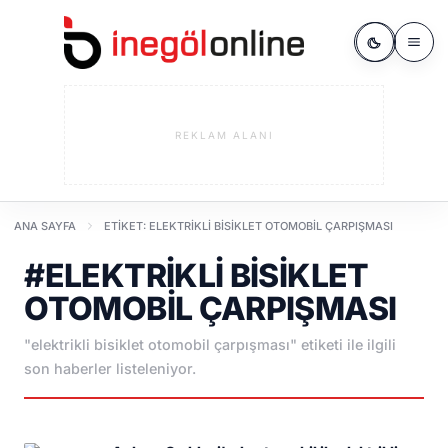
REKLAM ALANI
ANA SAYFA
ETIKET: ELEKTRIKLI BISIKLET OTOMOBIL ÇARPIŞMASI
#ELEKTRIKLI BISIKLET
OTOMOBIL ÇARPIŞMASI
"elektrikli bisiklet otomobil çarpışması" etiketi ile ilgili
son haberler listeleniyor.