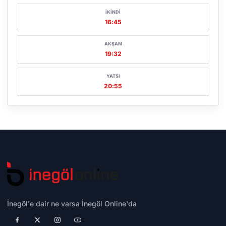
İKINDI
16:45
AKŞAM
19:32
YATSI
20:55
İnegöl'e dair ne varsa İnegöl Online'da