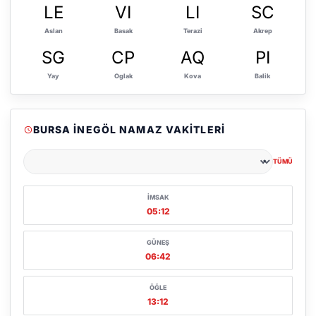
LE
VI
LI
SC
Aslan
Basak
Terazi
Akrep
SG
CP
AQ
PI
Yay
Oglak
Kova
Balik
BURSA İNEGÖL NAMAZ VAKITLERI
TÜMÜ
Şehir seçin
İMSAK
05:12
GÜNEŞ
06:42
ÖĞLE
13:12