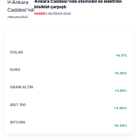
Ankara Caddesi'nde otomobil ile elektrikli
bisiklet çarpıştı
HABER
3 HAZIRAN 2026
PIYASA VERILERI
DETAY
47.71
DOLAR
+0.17%
55.25
EURO
+0.42%
6684.24
GRAM ALTIN
+2.95%
13.803
BIST 100
+3.00%
4756467.00
BITCOIN
+0.34%