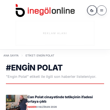
REKLAM ALANI
ANA SAYFA
ETIKET: ENGIN POLAT
#ENGIN POLAT
"Engin Polat" etiketi ile ilgili son haberler listeleniyor.
Can Polat cinayetinde tetikçinin ifadesi
ortaya çıktı
HABER
8 HAZIRAN 2026