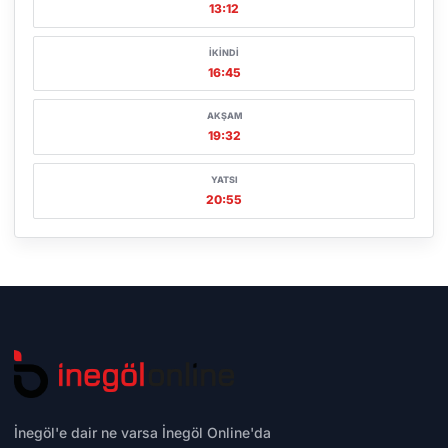
13:12
İKINDI
16:45
AKŞAM
19:32
YATSI
20:55
İnegöl'e dair ne varsa İnegöl Online'da