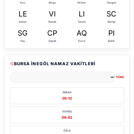
Koc
Boga
Ikizler
Yengec
LE
VI
LI
SC
Aslan
Basak
Terazi
Akrep
SG
CP
AQ
PI
Yay
Oglak
Kova
Balik
BURSA İNEGÖL NAMAZ VAKITLERI
TÜMÜ
Şehir seçin
İMSAK
05:12
GÜNEŞ
06:42
ÖĞLE