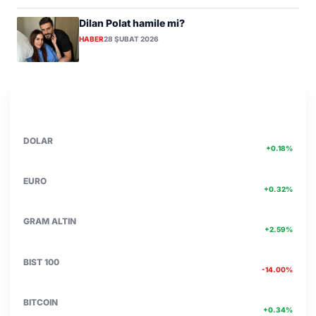
Dilan Polat hamile mi?
HABER
28 ŞUBAT 2026
PIYASA VERILERI
DETAY
47.74
DOLAR
+0.18%
55.25
EURO
+0.32%
6660.55
GRAM ALTIN
+2.59%
13.779
BIST 100
-14.00%
4756467.00
BITCOIN
+0.34%