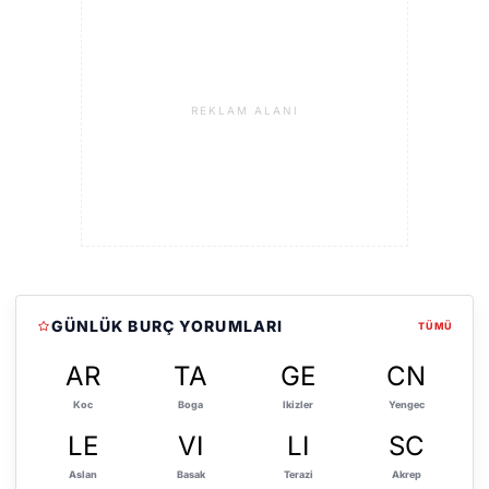
REKLAM ALANI
GÜNLÜK BURÇ YORUMLARI
TÜMÜ
AR
TA
GE
CN
Koc
Boga
Ikizler
Yengec
LE
VI
LI
SC
Aslan
Basak
Terazi
Akrep