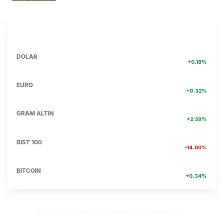
PIYASA VERILERI
DETAY
47.74
DOLAR
+0.18%
55.25
EURO
+0.32%
6660.55
GRAM ALTIN
+2.59%
13.779
BIST 100
-14.00%
4756467.00
BITCOIN
+0.34%