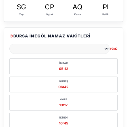
SG
CP
AQ
PI
Yay
Oglak
Kova
Balik
BURSA İNEGÖL NAMAZ VAKITLERI
TÜMÜ
Şehir seçin
İMSAK
05:12
GÜNEŞ
06:42
ÖĞLE
13:12
İKINDI
16:45