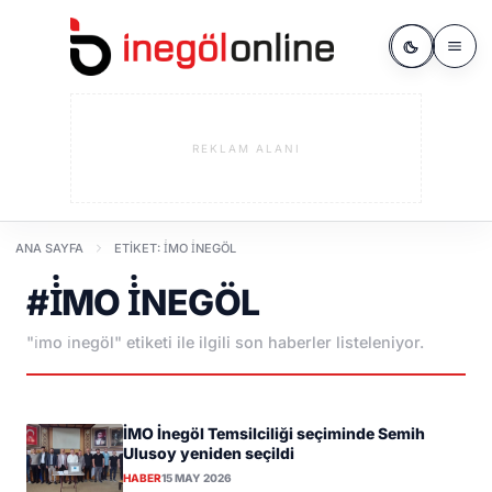
REKLAM ALANI
ANA SAYFA
ETIKET: İMO İNEGÖL
#İMO İNEGÖL
"i̇mo i̇negöl" etiketi ile ilgili son haberler listeleniyor.
İMO İnegöl Temsilciliği seçiminde Semih
Ulusoy yeniden seçildi
HABER
15 MAY 2026