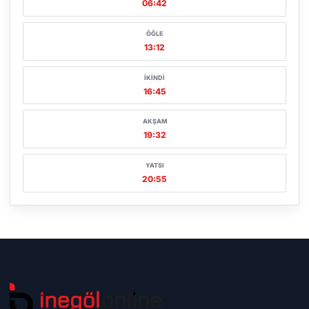
06:42
ÖĞLE
13:12
İKINDI
16:45
AKŞAM
19:32
YATSI
20:55