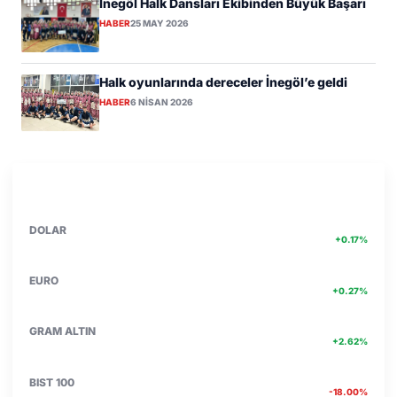
İnegöl Halk Dansları Ekibinden Büyük Başarı
HABER
25 MAY 2026
Halk oyunlarında dereceler İnegöl’e geldi
HABER
6 NISAN 2026
PIYASA VERILERI
DETAY
47.71
DOLAR
+0.17%
55.17
EURO
+0.27%
6662.75
GRAM ALTIN
+2.62%
13.774
BIST 100
-18.00%