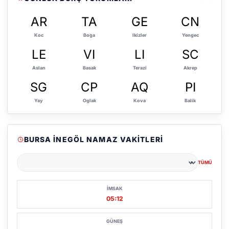
AR
TA
GE
CN
Koc
Boga
Ikizler
Yengec
LE
VI
LI
SC
Aslan
Basak
Terazi
Akrep
SG
CP
AQ
PI
Yay
Oglak
Kova
Balik
BURSA İNEGÖL NAMAZ VAKITLERI
TÜMÜ
Şehir seçin
İMSAK
05:12
GÜNEŞ