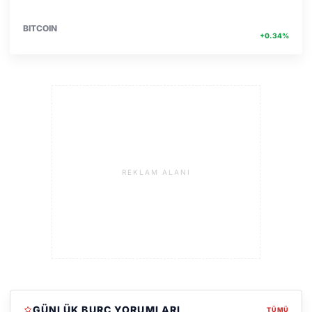
4756467.00
BITCOIN
+0.34%
REKLAM ALANI
GÜNLÜK BURÇ YORUMLARI
TÜMÜ