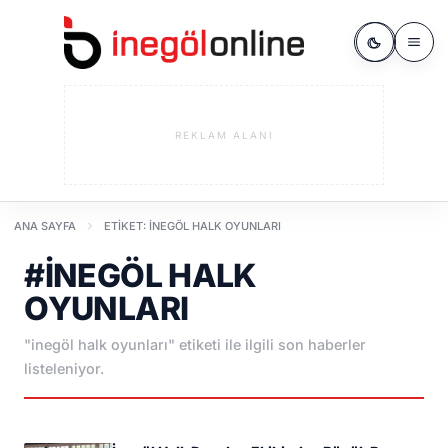
REKLAM ALANI
ANA SAYFA
ETIKET: INEGÖL HALK OYUNLARI
#INEGÖL HALK
OYUNLARI
"inegöl halk oyunları" etiketi ile ilgili son haberler
listeleniyor.