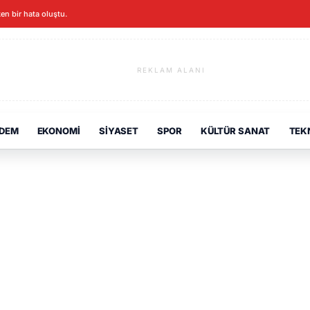
ken bir hata oluştu.
REKLAM ALANI
DEM
EKONOMI
SIYASET
SPOR
KÜLTÜR SANAT
TEK