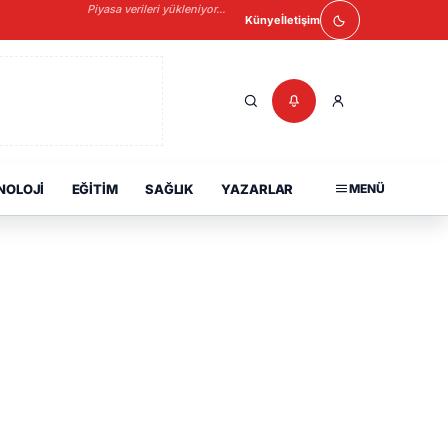
Piyasa verileri yükleniyor...
Künye
İletişim
NOLOJI
EĞITIM
SAĞLIK
YAZARLAR
MENÜ