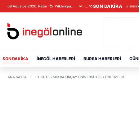
SON DAKİKA
09 Ağustos 2026, Pazar
Veriler alınır
...°C
SON DAKIKA
İNEGÖL HABERLERI
BURSA HABERLERI
GÜN
ANA SAYFA
ETIKET: İZMIR BAKIRÇAY ÜNIVERSITESI YÖNETMELIK