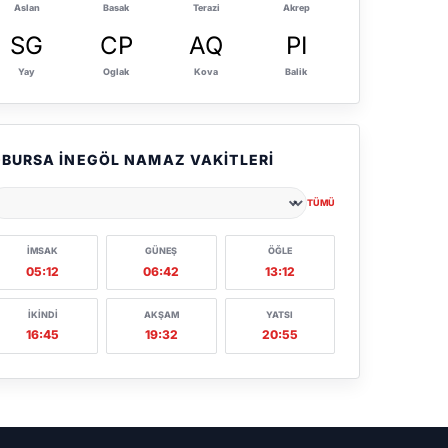
Aslan
Basak
Terazi
Akrep
SG
CP
AQ
PI
Yay
Oglak
Kova
Balik
BURSA İNEGÖL NAMAZ VAKITLERI
TÜMÜ
ehir seçin
İMSAK
GÜNEŞ
ÖĞLE
05:12
06:42
13:12
İKINDI
AKŞAM
YATSI
16:45
19:32
20:55