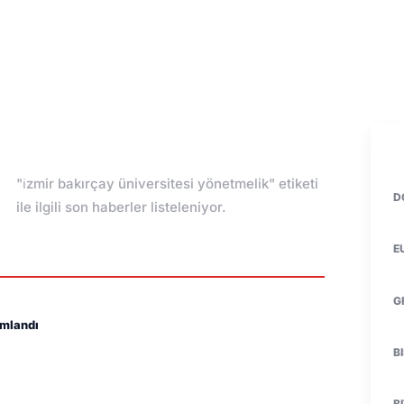
"i̇zmir bakırçay üniversitesi yönetmelik" etiketi
D
ile ilgili son haberler listeleniyor.
E
G
ımlandı
B
B