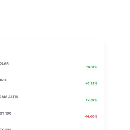
PIYASA VERILERI
DETAY
47.74
OLAR
+0.18%
55.25
URO
+0.32%
6660.55
RAM ALTIN
+2.59%
13.779
IST 100
-14.00%
4756467.00
ITCOIN