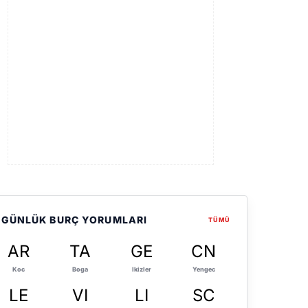
GÜNLÜK BURÇ YORUMLARI
TÜMÜ
AR
TA
GE
CN
Koc
Boga
Ikizler
Yengec
LE
VI
LI
SC