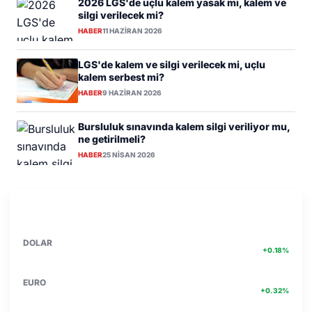
2026 LGS'de uçlu kalem yasak mı, kalem ve
silgi verilecek mi?
HABER
11 HAZIRAN 2026
LGS'de kalem ve silgi verilecek mi, uçlu
kalem serbest mi?
HABER
9 HAZIRAN 2026
Bursluluk sınavında kalem silgi veriliyor mu,
ne getirilmeli?
HABER
25 NISAN 2026
PIYASA VERILERI
DETAY
47.74
DOLAR
+0.18%
55.25
EURO
+0.32%