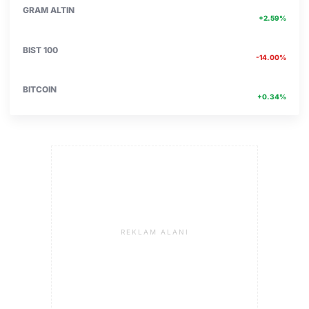
6660.55
GRAM ALTIN
+2.59%
13.779
BIST 100
-14.00%
4756467.00
BITCOIN
+0.34%
REKLAM ALANI