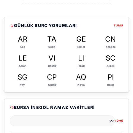
GÜNLÜK BURÇ YORUMLARI
TÜMÜ
AR
TA
GE
CN
Koc
Boga
Ikizler
Yengec
LE
VI
LI
SC
Aslan
Basak
Terazi
Akrep
SG
CP
AQ
PI
Yay
Oglak
Kova
Balik
BURSA İNEGÖL NAMAZ VAKITLERI
TÜMÜ
Şehir seçin