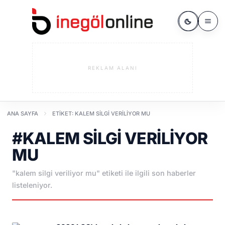
REKLAM ALANI
ANA SAYFA
ETIKET: KALEM SILGI VERILIYOR MU
#KALEM SILGI VERILIYOR
MU
"kalem silgi veriliyor mu" etiketi ile ilgili son haberler
listeleniyor.