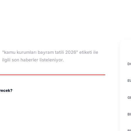
"kamu kurumları bayram tatili 2026" etiketi ile
ilgili son haberler listeleniyor.
D
E
ürecek?
G
B
B