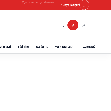
Piyasa verileri yükleniyor...
Künye
İletişim
NOLOJI
EĞITIM
SAĞLIK
YAZARLAR
MENÜ