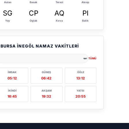
Aslan
Basak
Terazi
Akrep
SG
CP
AQ
PI
Yay
Oglak
Kova
Balik
BURSA İNEGÖL NAMAZ VAKITLERI
TÜMÜ
ehir seçin
İMSAK
GÜNEŞ
ÖĞLE
05:12
06:42
13:12
İKINDI
AKŞAM
YATSI
16:45
19:32
20:55