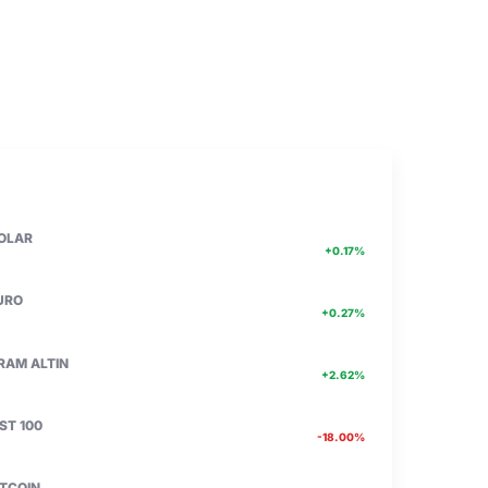
PIYASA VERILERI
DETAY
47.71
OLAR
+0.17%
55.17
URO
+0.27%
6662.75
RAM ALTIN
+2.62%
13.774
IST 100
-18.00%
4756467.00
ITCOIN