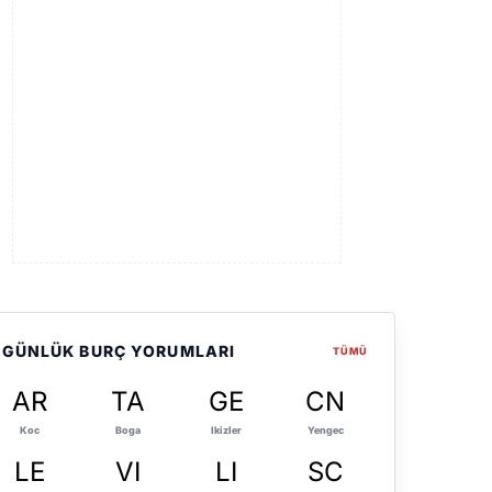
GÜNLÜK BURÇ YORUMLARI
TÜMÜ
AR
TA
GE
CN
Koc
Boga
Ikizler
Yengec
LE
VI
LI
SC