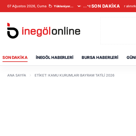
SON DAKİKA
07 Ağustos 2026, Cuma
Veriler alınır
...°C
SON DAKIKA
İNEGÖL HABERLERI
BURSA HABERLERI
GÜN
ANA SAYFA
ETIKET: KAMU KURUMLARI BAYRAM TATILI 2026