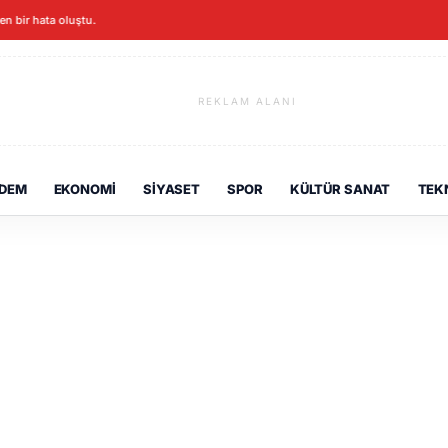
ken bir hata oluştu.
REKLAM ALANI
DEM
EKONOMI
SIYASET
SPOR
KÜLTÜR SANAT
TEK