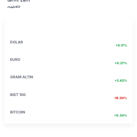
PIYASA VERILERI
DETAY
47.71
DOLAR
+0.17%
55.17
EURO
+0.27%
6662.75
GRAM ALTIN
+2.62%
13.774
BIST 100
-18.00%
4756467.00
BITCOIN
+0.34%