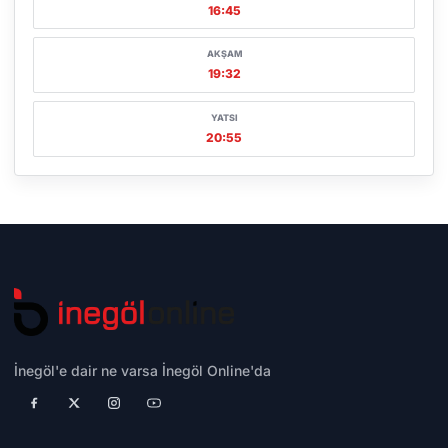
16:45
AKŞAM
19:32
YATSI
20:55
İnegöl'e dair ne varsa İnegöl Online'da