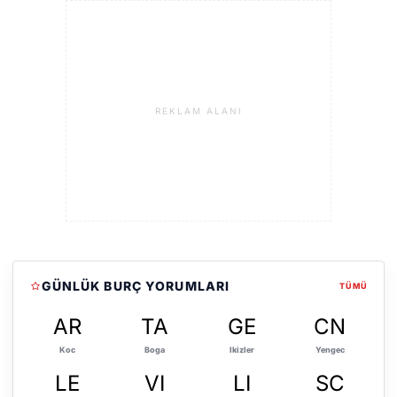
REKLAM ALANI
GÜNLÜK BURÇ YORUMLARI
TÜMÜ
AR
TA
GE
CN
Koc
Boga
Ikizler
Yengec
LE
VI
LI
SC