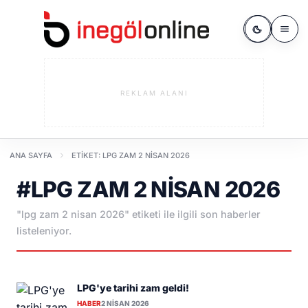
REKLAM ALANI
ANA SAYFA
ETIKET: LPG ZAM 2 NISAN 2026
#LPG ZAM 2 NISAN 2026
"lpg zam 2 nisan 2026" etiketi ile ilgili son haberler
listeleniyor.
LPG'ye tarihi zam geldi!
HABER
2 NISAN 2026