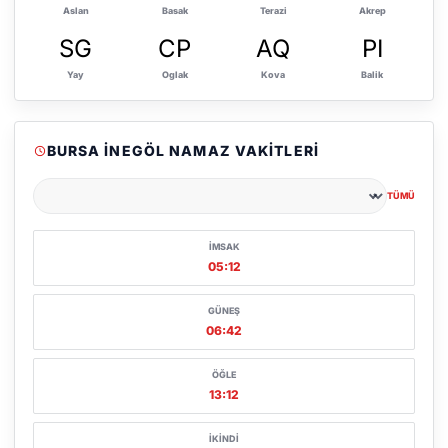
Aslan
Basak
Terazi
Akrep
SG
CP
AQ
PI
Yay
Oglak
Kova
Balik
BURSA İNEGÖL NAMAZ VAKITLERI
TÜMÜ
Şehir seçin
İMSAK
05:12
GÜNEŞ
06:42
ÖĞLE
13:12
İKINDI