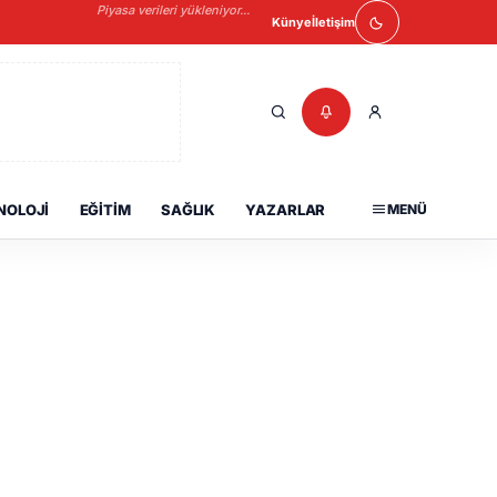
Piyasa verileri yükleniyor...
Künye
İletişim
NOLOJI
EĞITIM
SAĞLIK
YAZARLAR
MENÜ