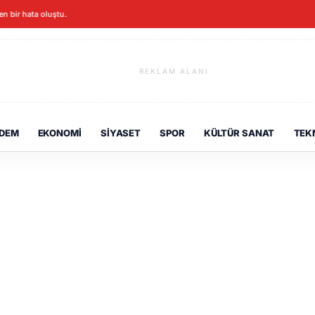
ken bir hata oluştu.
REKLAM ALANI
DEM
EKONOMI
SIYASET
SPOR
KÜLTÜR SANAT
TEK