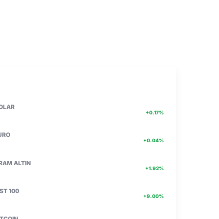
PIYASA VERILERI
DETAY
47.71
OLAR
+0.17%
55.04
URO
+0.04%
6617.06
RAM ALTIN
+1.92%
13.811
IST 100
+9.00%
4756467.00
ITCOIN