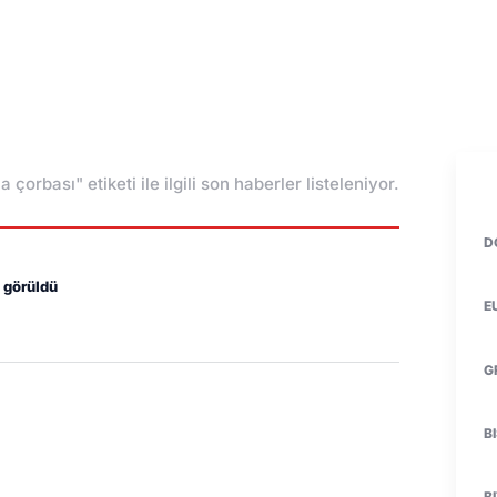
a çorbası" etiketi ile ilgili son haberler listeleniyor.
D
 görüldü
E
G
B
B