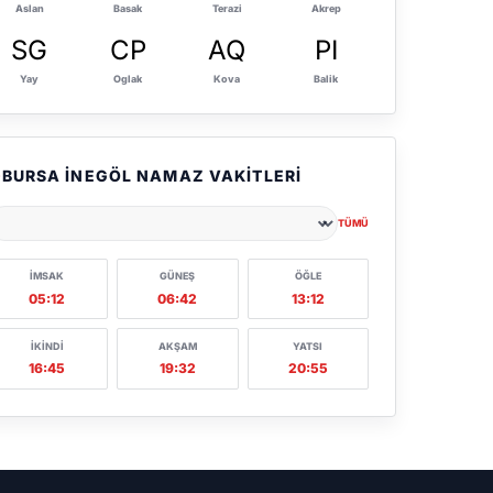
Aslan
Basak
Terazi
Akrep
SG
CP
AQ
PI
Yay
Oglak
Kova
Balik
BURSA İNEGÖL NAMAZ VAKITLERI
TÜMÜ
ehir seçin
İMSAK
GÜNEŞ
ÖĞLE
05:12
06:42
13:12
İKINDI
AKŞAM
YATSI
16:45
19:32
20:55