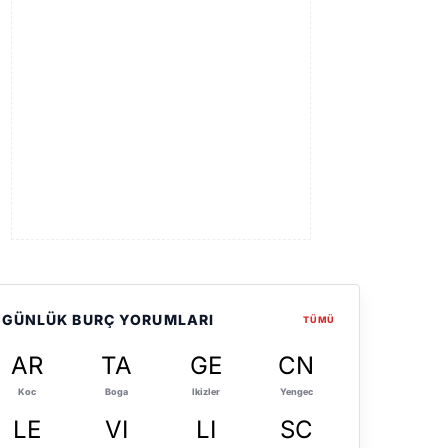
GÜNLÜK BURÇ YORUMLARI
TÜMÜ
AR
TA
GE
CN
Koc
Boga
Ikizler
Yengec
LE
VI
LI
SC