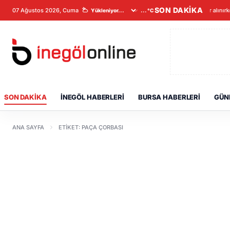
SON DAKİKA
07 Ağustos 2026, Cuma
Veriler alınır
...°C
SON DAKIKA
İNEGÖL HABERLERI
BURSA HABERLERI
GÜN
ANA SAYFA
ETIKET: PAÇA ÇORBASI