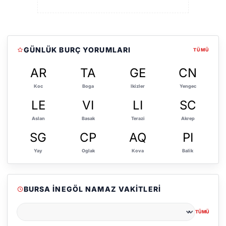
GÜNLÜK BURÇ YORUMLARI
TÜMÜ
AR
TA
GE
CN
Koc
Boga
Ikizler
Yengec
LE
VI
LI
SC
Aslan
Basak
Terazi
Akrep
SG
CP
AQ
PI
Yay
Oglak
Kova
Balik
BURSA İNEGÖL NAMAZ VAKITLERI
TÜMÜ
Şehir seçin