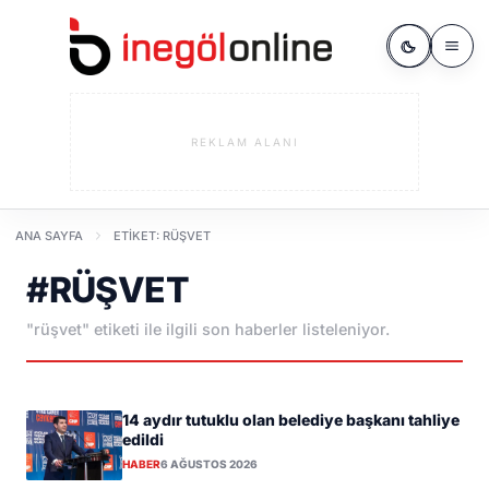
REKLAM ALANI
ANA SAYFA
ETIKET: RÜŞVET
#RÜŞVET
"rüşvet" etiketi ile ilgili son haberler listeleniyor.
14 aydır tutuklu olan belediye başkanı tahliye
edildi
HABER
6 AĞUSTOS 2026