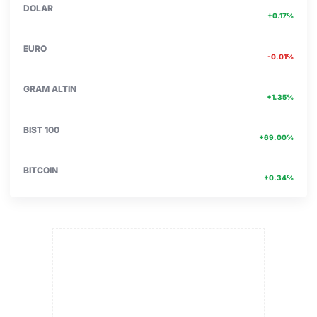
47.71
DOLAR
+0.17%
55.02
EURO
-0.01%
6580.24
GRAM ALTIN
+1.35%
13.894
BIST 100
+69.00%
4756467.00
BITCOIN
+0.34%