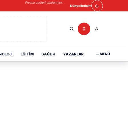
Piyasa verileri yükleniyor...
Künye
İletişim
NOLOJI
EĞITIM
SAĞLIK
YAZARLAR
MENÜ