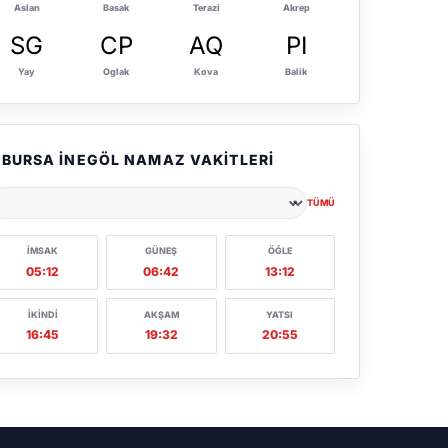
Aslan
Basak
Terazi
Akrep
SG
CP
AQ
PI
Yay
Oglak
Kova
Balik
BURSA İNEGÖL NAMAZ VAKITLERI
TÜMÜ
ehir seçin
İMSAK
GÜNEŞ
ÖĞLE
05:12
06:42
13:12
İKINDI
AKŞAM
YATSI
16:45
19:32
20:55