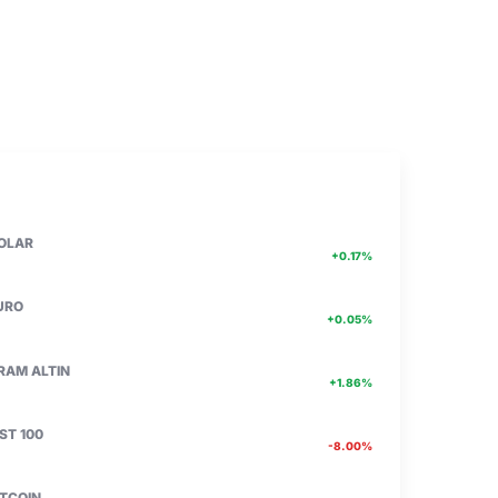
PIYASA VERILERI
DETAY
47.71
OLAR
+0.17%
55.05
URO
+0.05%
6613.49
RAM ALTIN
+1.86%
13.787
IST 100
-8.00%
4756467.00
ITCOIN