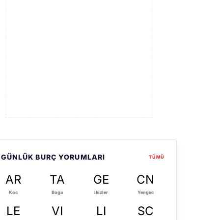
GÜNLÜK BURÇ YORUMLARI
TÜMÜ
AR
TA
GE
CN
Koc
Boga
Ikizler
Yengec
LE
VI
LI
SC