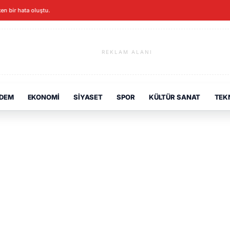
ken bir hata oluştu.
REKLAM ALANI
DEM
EKONOMI
SIYASET
SPOR
KÜLTÜR SANAT
TEK