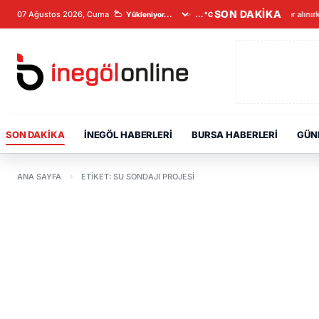
SON DAKİKA
07 Ağustos 2026, Cuma
Veriler alınır
...°C
SON DAKIKA
İNEGÖL HABERLERI
BURSA HABERLERI
GÜN
ANA SAYFA
ETIKET: SU SONDAJI PROJESI