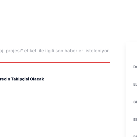
ı projesi" etiketi ile ilgili son haberler listeleniyor.
D
ürecin Takipçisi Olacak
E
G
B
B