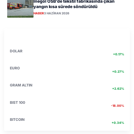
İnegöl OSB’de tekstil fabrikasında çıkan
yangın kısa sürede söndürüldü
HABER
3 HAZIRAN 2026
PIYASA VERILERI
DETAY
47.71
DOLAR
+0.17%
55.17
EURO
+0.27%
6662.75
GRAM ALTIN
+2.62%
13.774
BIST 100
-18.00%
4756467.00
BITCOIN
+0.34%