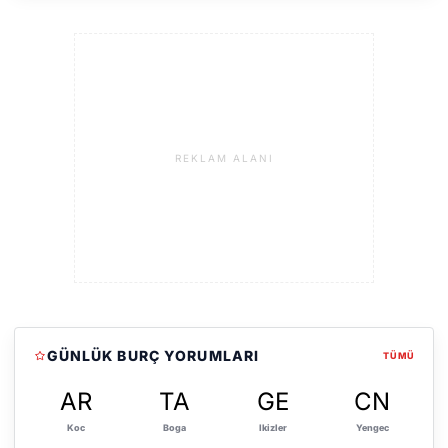
REKLAM ALANI
GÜNLÜK BURÇ YORUMLARI
TÜMÜ
AR
TA
GE
CN
Koc
Boga
Ikizler
Yengec