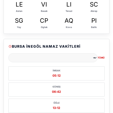
LE
VI
LI
SC
Aslan
Basak
Terazi
Akrep
SG
CP
AQ
PI
Yay
Oglak
Kova
Balik
BURSA İNEGÖL NAMAZ VAKITLERI
TÜMÜ
Şehir seçin
İMSAK
05:12
GÜNEŞ
06:42
ÖĞLE
13:12