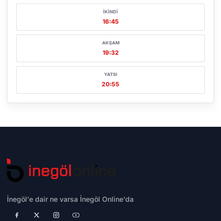
İKINDI
16:45
AKŞAM
19:32
YATSI
20:55
İnegöl'e dair ne varsa İnegöl Online'da