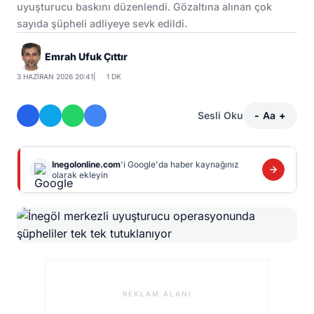
uyuşturucu baskını düzenlendi. Gözaltına alınan çok
sayıda şüpheli adliyeye sevk edildi.
Emrah Ufuk Çıttır
3 HAZIRAN 2026 20:41
|
1 DK
Sesli Oku
-
Aa
+
Inegolonline.com
'i Google'da haber kaynağınız
olarak ekleyin
REKLAM ALANI