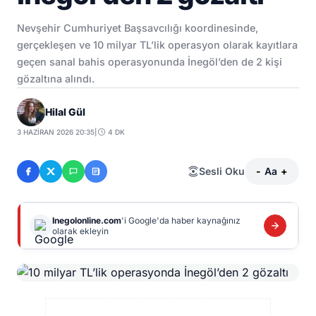
Nevşehir Cumhuriyet Başsavcılığı koordinesinde,
gerçekleşen ve 10 milyar TL’lik operasyon olarak kayıtlara
geçen sanal bahis operasyonunda İnegöl’den de 2 kişi
gözaltına alındı.
Hilal Gül
3 HAZIRAN 2026 20:35
|
4 DK
Sesli Oku
-
Aa
+
Inegolonline.com
'i Google'da haber kaynağınız
olarak ekleyin