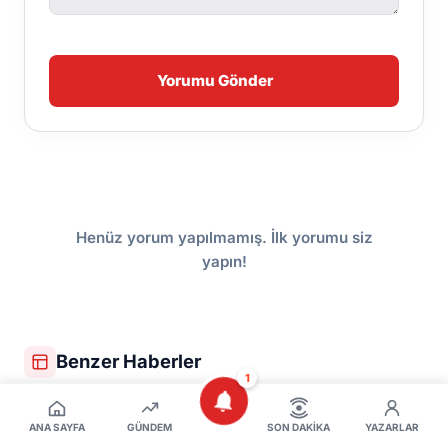
Yorumu Gönder
Henüz yorum yapılmamış. İlk yorumu siz
yapın!
Benzer Haberler
1
ANA SAYFA
GÜNDEM
SON DAKIKA
YAZARLAR
İnegöl'de Elektrikli Bisiklet Faciası: 3