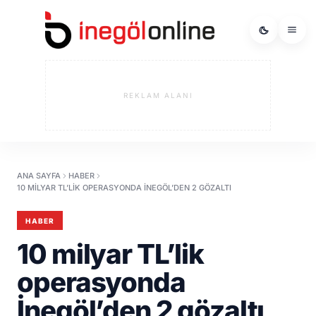
REKLAM ALANI
ANA SAYFA
HABER
10 MILYAR TL’LIK OPERASYONDA İNEGÖL’DEN 2 GÖZALTI
HABER
10 milyar TL’lik
operasyonda
İnegöl’den 2 gözaltı