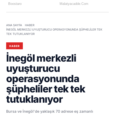
ANA SAYFA
HABER
İNEGÖL MERKEZLI UYUŞTURUCU OPERASYONUNDA ŞÜPHELILER TEK
TEK TUTUKLANIYOR
HABER
İnegöl merkezli
uyuşturucu
operasyonunda
şüpheliler tek tek
tutuklanıyor
Bursa ve İnegöl'de yaklaşık 70 adrese eş zamanlı