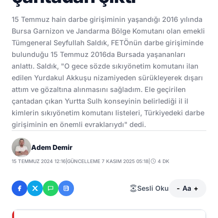
15 Temmuz hain darbe girişiminin yaşandığı 2016 yılında
Bursa Garnizon ve Jandarma Bölge Komutanı olan emekli
Tümgeneral Seyfullah Saldık, FETÖnün darbe girişiminde
bulunduğu 15 Temmuz 2016da Bursada yaşananları
anlattı. Saldık, "O gece sözde sıkıyönetim komutanı ilan
edilen Yurdakul Akkuşu nizamiyeden sürükleyerek dışarı
attım ve gözaltına alınmasını sağladım. Ele geçirilen
çantadan çıkan Yurtta Sulh konseyinin belirlediği il il
kimlerin sıkıyönetim komutanı listeleri, Türkiyedeki darbe
girişiminin en önemli evraklarıydı" dedi.
Adem Demir
15 TEMMUZ 2024 12:16
|
GÜNCELLEME 7 KASIM 2025 05:18
|
4 DK
Sesli Oku
-
Aa
+