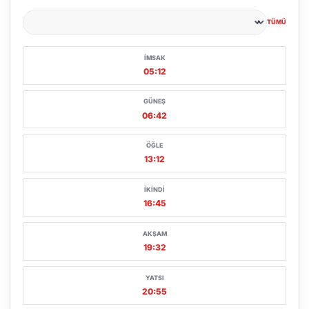
TÜMÜ
Şehir seçin
İMSAK
05:12
GÜNEŞ
06:42
ÖĞLE
13:12
İKINDI
16:45
AKŞAM
19:32
YATSI
20:55