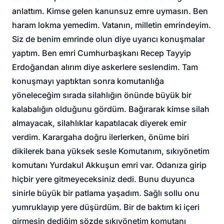
anlattım. Kimse gelen kanunsuz emre uymasın. Ben
haram lokma yemedim. Vatanın, milletin emrindeyim.
Siz de benim emrinde olun diye uyarıcı konuşmalar
yaptım. Ben emri Cumhurbaşkanı Recep Tayyip
Erdoğandan alırım diye askerlere seslendim. Tam
konuşmayı yaptıktan sonra komutanlığa
yöneleceğim sırada silahlığın önünde büyük bir
kalabalığın olduğunu gördüm. Bağırarak kimse silah
almayacak, silahlıklar kapatılacak diyerek emir
verdim. Karargaha doğru ilerlerken, önüme biri
dikilerek bana yüksek sesle Komutanım, sıkıyönetim
komutanı Yurdakul Akkuşun emri var. Odanıza girip
hiçbir yere gitmeyeceksiniz dedi. Bunu duyunca
sinirle büyük bir patlama yaşadım. Sağlı sollu onu
yumruklayıp yere düşürdüm. Bir de baktım ki içeri
girmesin dediğim sözde sıkıyönetim komutanı