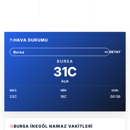
HAVA DURUMU
DETAY
Sehir sec
BURSA
31C
Açık
MAX
MIN
GUN.
33C
18C
00:59
BURSA İNEGÖL NAMAZ VAKITLERI