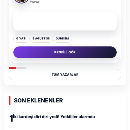
Yazar
SON YAZI
Kültür Kazansın, Gürültü Kaybetsin
0 YAZI
16 TEMMUZ
GÜNDEM
PROFILI GÖR
TÜM YAZARLAR
SON EKLENENLER
1
İki kardeşi diri diri yedi! Yetkililer alarmda