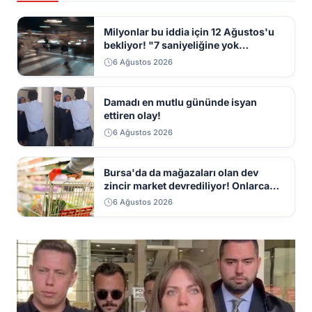
Milyonlar bu iddia için 12 Ağustos'u
bekliyor! "7 saniyeliğine yok
kaybolacak"
6 Ağustos 2026
Damadı en mutlu gününde isyan
ettiren olay!
6 Ağustos 2026
Bursa'da da mağazaları olan dev
zincir market devrediliyor! Onlarca
mağaza kapatılacak
6 Ağustos 2026