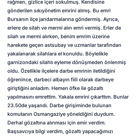
rağmen, gizlice içeri sokulmuş. Kendisine
gönderilen sıkıyönetim emrini almış. Bu emri
Bursanın ilçe jandarmalarına göndermiş. Ayrıca,
erlere de silah ve mermi alın emri vermiş. Erler de
silah ve mermi alırken, benim emrim üzerine
harekete geçen astsubay ve uzmanlar tarafından
yakalanarak silahlara el konuldu. Böylelikle
garnizondaki silahlı eyleme dönüşmeden önlenmiş
oldu. Özellikle ilçelere darbe emrinin iletildiğini
öğrenince, darbeci albayın fiili olarak darbeye
giriştiğini anladım. Hemen öfke ile gözaltı
yapılmasını emrettim. Yakala emrini çıkarttım. Bunlar
23.50de yaşandı. Darbe girişiminde bulunan
komutanın Osmangaziye yöneldiğini duydum.
Derhal gözaltına alınması için emir verdim.
Başsavcıya bilgi verdim, gözaltı yapacağımızı