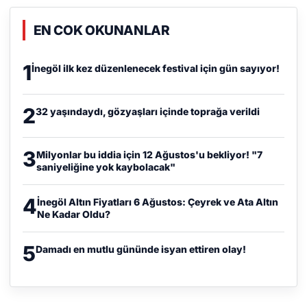
EN COK OKUNANLAR
1
İnegöl ilk kez düzenlenecek festival için gün sayıyor!
2
32 yaşındaydı, gözyaşları içinde toprağa verildi
3
Milyonlar bu iddia için 12 Ağustos'u bekliyor! "7
saniyeliğine yok kaybolacak"
4
İnegöl Altın Fiyatları 6 Ağustos: Çeyrek ve Ata Altın
Ne Kadar Oldu?
5
Damadı en mutlu gününde isyan ettiren olay!