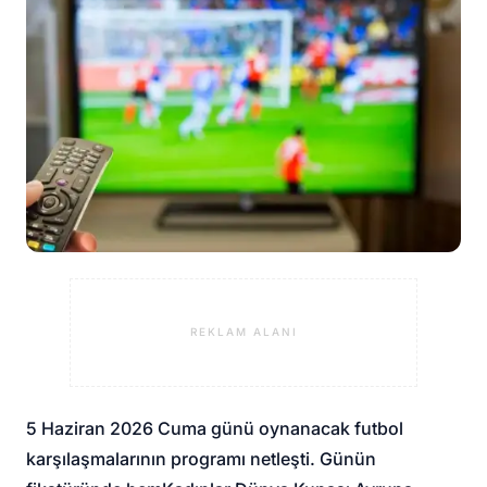
REKLAM ALANI
5 Haziran 2026 Cuma günü oynanacak futbol
karşılaşmalarının programı netleşti. Günün