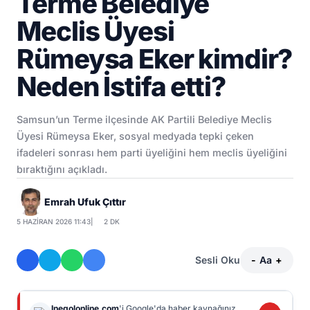
Terme Belediye
Meclis Üyesi
Rümeysa Eker kimdir?
Neden İstifa etti?
Samsun’un Terme ilçesinde AK Partili Belediye Meclis
Üyesi Rümeysa Eker, sosyal medyada tepki çeken
ifadeleri sonrası hem parti üyeliğini hem meclis üyeliğini
bıraktığını açıkladı.
Emrah Ufuk Çıttır
5 HAZIRAN 2026 11:43
|
2 DK
Sesli Oku
-
Aa
+
Inegolonline.com
'i Google'da haber kaynağınız