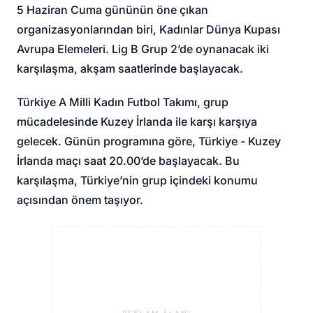
5 Haziran Cuma gününün öne çıkan
organizasyonlarından biri, Kadınlar Dünya Kupası
Avrupa Elemeleri. Lig B Grup 2’de oynanacak iki
karşılaşma, akşam saatlerinde başlayacak.
Türkiye A Milli Kadın Futbol Takımı, grup
mücadelesinde Kuzey İrlanda ile karşı karşıya
gelecek. Günün programına göre, Türkiye - Kuzey
İrlanda maçı saat 20.00’de başlayacak. Bu
karşılaşma, Türkiye’nin grup içindeki konumu
açısından önem taşıyor.