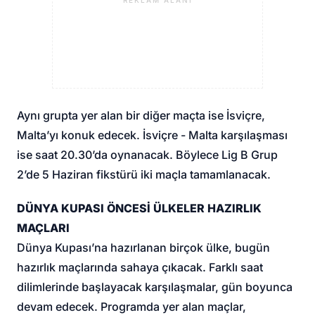
REKLAM ALANI
Aynı grupta yer alan bir diğer maçta ise İsviçre,
Malta’yı konuk edecek. İsviçre - Malta karşılaşması
ise saat 20.30’da oynanacak. Böylece Lig B Grup
2’de 5 Haziran fikstürü iki maçla tamamlanacak.
DÜNYA KUPASI ÖNCESİ ÜLKELER HAZIRLIK
MAÇLARI
Dünya Kupası’na hazırlanan birçok ülke, bugün
hazırlık maçlarında sahaya çıkacak. Farklı saat
dilimlerinde başlayacak karşılaşmalar, gün boyunca
devam edecek. Programda yer alan maçlar,