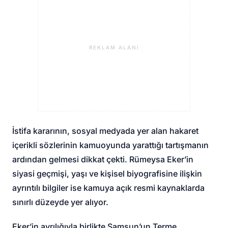
REKLAM ALANI
İstifa kararının, sosyal medyada yer alan hakaret
içerikli sözlerinin kamuoyunda yarattığı tartışmanın
ardından gelmesi dikkat çekti. Rümeysa Eker’in
siyasi geçmişi, yaşı ve kişisel biyografisine ilişkin
ayrıntılı bilgiler ise kamuya açık resmi kaynaklarda
sınırlı düzeyde yer alıyor.
Eker’in ayrılığıyla birlikte Samsun’un Terme