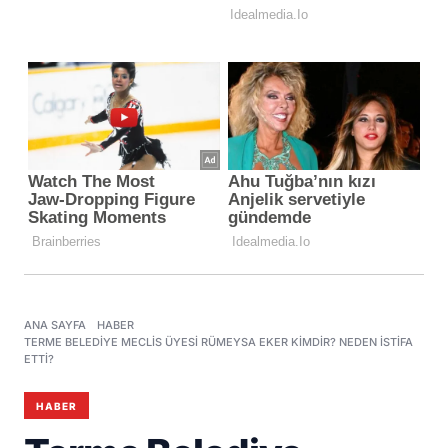
ANA SAYFA
HABER
TERME BELEDIYE MECLIS ÜYESI RÜMEYSA EKER KIMDIR? NEDEN İSTIFA
ETTI?
HABER