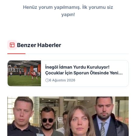
Henüz yorum yapılmamış. İlk yorumu siz
yapın!
Benzer Haberler
İnegöl İdman Yurdu Kuruluyor!
Çocuklar İçin Sporun Ötesinde Yeni
Bir Dönem
6 Ağustos 2026