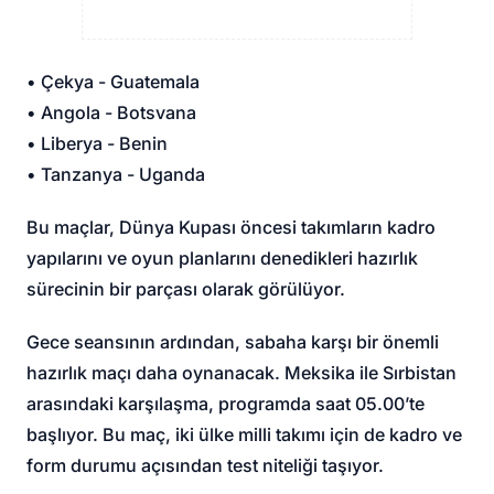
• Çekya - Guatemala
• Angola - Botsvana
• Liberya - Benin
• Tanzanya - Uganda
Bu maçlar, Dünya Kupası öncesi takımların kadro
yapılarını ve oyun planlarını denedikleri hazırlık
sürecinin bir parçası olarak görülüyor.
Gece seansının ardından, sabaha karşı bir önemli
hazırlık maçı daha oynanacak. Meksika ile Sırbistan
arasındaki karşılaşma, programda saat 05.00’te
başlıyor. Bu maç, iki ülke milli takımı için de kadro ve
form durumu açısından test niteliği taşıyor.