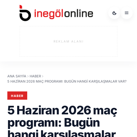
REKLAM ALANI
ANA SAYFA
HABER
5 HAZIRAN 2026 MAÇ PROGRAMI: BUGÜN HANGI KARŞILAŞMALAR VAR?
HABER
5 Haziran 2026 maç
programı: Bugün
hangi karşılaşmalar