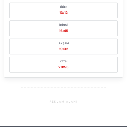
ÖĞLE
13:12
İKINDI
16:45
AKŞAM
19:32
YATSI
20:55
REKLAM ALANI