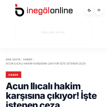
REKLAM ALANI
ANA SAYFA
HABER
ACUN ILICALI HAKIM KARŞISINA ÇIKIYOR! İŞTE ISTENEN CEZA
HABER
Acun Ilıcalı hakim
karşısına çıkıyor! İşte
istenen ceza