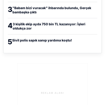
3
"Babam bizi vuracak" ihbarında bulundu, Gerçek
bambaşka çıktı
4
3 kişilik ekip ayda 750 bin TL kazanıyor: İşleri
oldukça zor
5
Sivil polis sapık sanıp yardıma koştu!
REKLAM ALANI