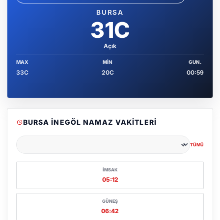
Sehir sec
BURSA
31C
Açık
MAX
MIN
GUN.
33C
20C
00:59
BURSA İNEGÖL NAMAZ VAKITLERI
TÜMÜ
Şehir seçin
İMSAK
05:12
GÜNEŞ
06:42