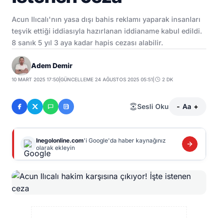
Acun Ilıcalı'nın yasa dışı bahis reklamı yaparak insanları
teşvik ettiği iddiasıyla hazırlanan iddianame kabul edildi.
8 sanık 5 yıl 3 aya kadar hapis cezası alabilir.
Adem Demir
10 MART 2025 17:50
|
GÜNCELLEME 24 AĞUSTOS 2025 05:51
|
2 DK
Sesli Oku
-
Aa
+
Inegolonline.com
'i Google'da haber kaynağınız
olarak ekleyin