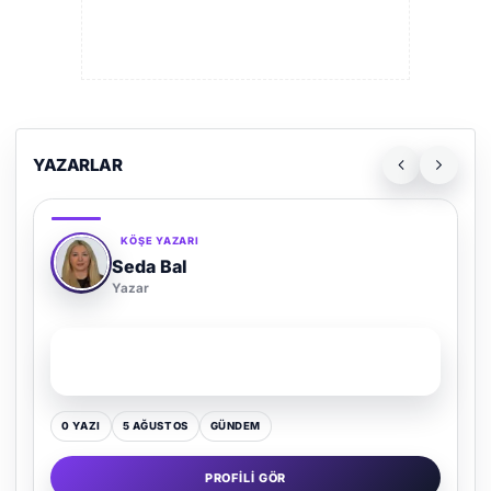
YAZARLAR
KÖŞE YAZARI
Adem Demir
Yazar
SON YAZI
Kültür Kazansın, Gürültü Kaybetsin
0 YAZI
16 TEMMUZ
GÜNDEM
PROFILI GÖR