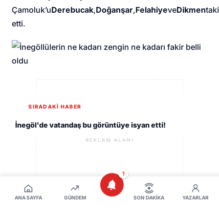
Çamoluk’u
Derebucak
,
Doğanşar
,
Felahiye
ve
Dikmen
tak
etti.
SIRADAKİ HABER
İnegöl'de vatandaş bu görüntüye isyan etti!
REKLAM ALANI
1
ANA SAYFA
GÜNDEM
SON DAKIKA
YAZARLAR