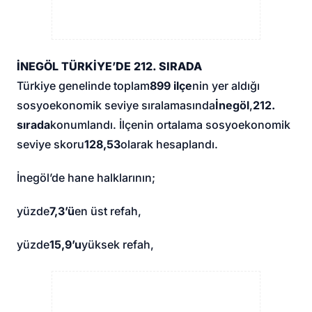
İNEGÖL TÜRKİYE’DE 212. SIRADA
Türkiye genelinde toplam
899 ilçe
nin yer aldığı
sosyoekonomik seviye sıralamasında
İnegöl
,
212.
sırada
konumlandı. İlçenin ortalama sosyoekonomik
seviye skoru
128,53
olarak hesaplandı.
İnegöl’de hane halklarının;
yüzde
7,3’ü
en üst refah,
yüzde
15,9’u
yüksek refah,