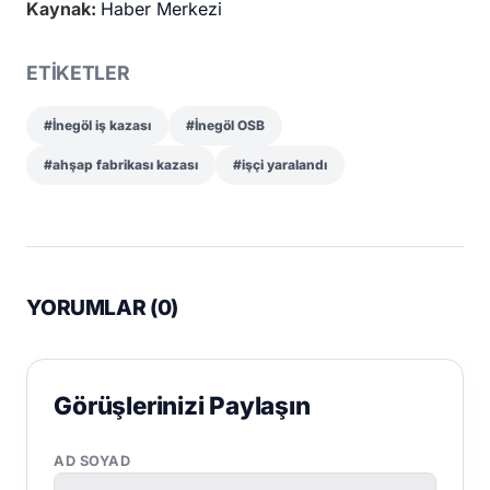
Kaynak:
Haber Merkezi
ETİKETLER
#İnegöl iş kazası
#İnegöl OSB
#ahşap fabrikası kazası
#işçi yaralandı
YORUMLAR (
0
)
Görüşlerinizi Paylaşın
AD SOYAD