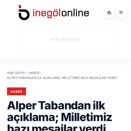
REKLAM ALANI
ANA SAYFA
HABER
ALPER TABANDAN ILK AÇIKLAMA; MILLETIMIZ BAZI MESAJLAR VERDI
HABER
Alper Tabandan ilk
açıklama; Milletimiz
bazı mesajlar verdi