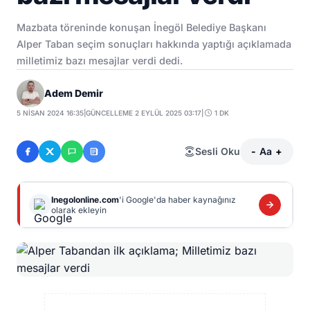
Mazbata töreninde konuşan İnegöl Belediye Başkanı
Alper Taban seçim sonuçları hakkında yaptığı açıklamada
milletimiz bazı mesajlar verdi dedi.
Adem Demir
5 NISAN 2024 16:35
|
GÜNCELLEME 2 EYLÜL 2025 03:17
|
1 DK
Sesli Oku
-
Aa
+
Inegolonline.com
'i Google'da haber kaynağınız
olarak ekleyin