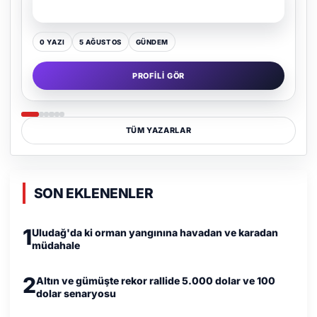
Kültür Kazansın, Gürültü Kaybetsin
0 YAZI
16 TEMMUZ
GÜNDEM
PROFILI GÖR
TÜM YAZARLAR
SON EKLENENLER
1
Uludağ'da ki orman yangınına havadan ve karadan
müdahale
2
Altın ve gümüşte rekor rallide 5.000 dolar ve 100
dolar senaryosu