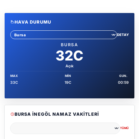
HAVA DURUMU
DETAY
Sehir sec
BURSA
32C
Açık
MAX
MIN
GUN.
33C
19C
00:59
BURSA İNEGÖL NAMAZ VAKITLERI
TÜMÜ
Şehir seçin