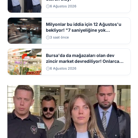
6 Ağustos 2026
Milyonlar bu iddia için 12 Ağustos'u
bekliyor! "7 saniyeliğine yok
kaybolacak"
3 saat önce
Bursa'da da mağazaları olan dev
zincir market devrediliyor! Onlarca
mağaza kapatılacak
6 Ağustos 2026