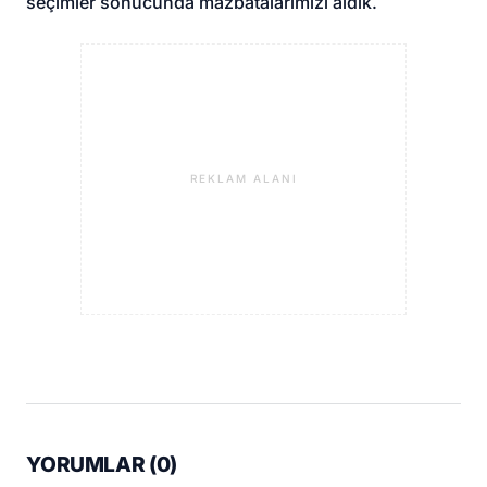
seçimler sonucunda mazbatalarımızı aldık.
REKLAM ALANI
YORUMLAR (
0
)