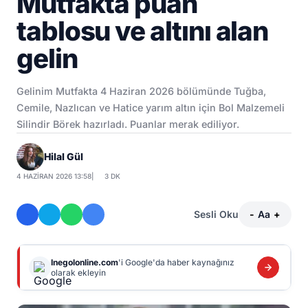
Mutfakta puan
tablosu ve altını alan
gelin
Gelinim Mutfakta 4 Haziran 2026 bölümünde Tuğba,
Cemile, Nazlıcan ve Hatice yarım altın için Bol Malzemeli
Silindir Börek hazırladı. Puanlar merak ediliyor.
Hilal Gül
4 HAZIRAN 2026 13:58
|
3 DK
Sesli Oku
-
Aa
+
Inegolonline.com
'i Google'da haber kaynağınız
olarak ekleyin