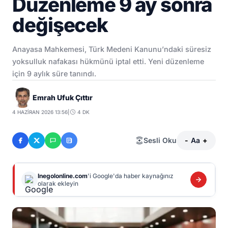
Düzenleme 9 ay sonra
değişecek
Anayasa Mahkemesi, Türk Medeni Kanunu’ndaki süresiz
yoksulluk nafakası hükmünü iptal etti. Yeni düzenleme
için 9 aylık süre tanındı.
Emrah Ufuk Çıttır
4 HAZIRAN 2026 13:56
|
4 DK
Sesli Oku
-
Aa
+
Inegolonline.com
'i Google'da haber kaynağınız
olarak ekleyin