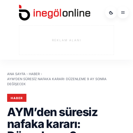
REKLAM ALANI
ANA SAYFA
HABER
AYM’DEN SÜRESIZ NAFAKA KARARI: DÜZENLEME 9 AY SONRA
DEĞIŞECEK
HABER
AYM’den süresiz
nafaka kararı: