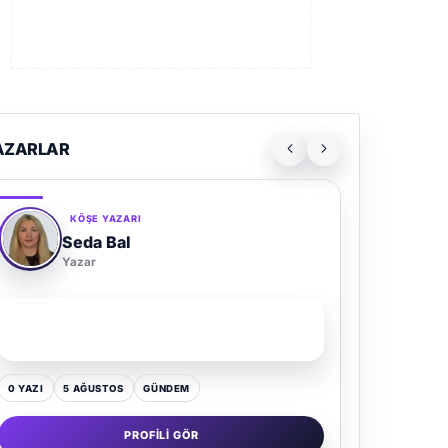
AZARLAR
KÖŞE YAZARI
Seda Bal
Yazar
SON YAZI
Yaz Gelince Yol Neden Hep Memlekete Düşer?
0 YAZI
5 AĞUSTOS
GÜNDEM
PROFILI GÖR