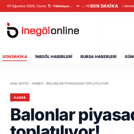
SON DAKİKA
07 Ağustos 2026, Cuma
Veriler alınır
...°C
SON DAKIKA
İNEGÖL HABERLERI
BURSA HABERLERI
GÜN
ANA SAYFA
HABER
BALONLAR PIYASADAN TOPLATILIYOR!
HABER
Balonlar piyas
toplatılıyor!