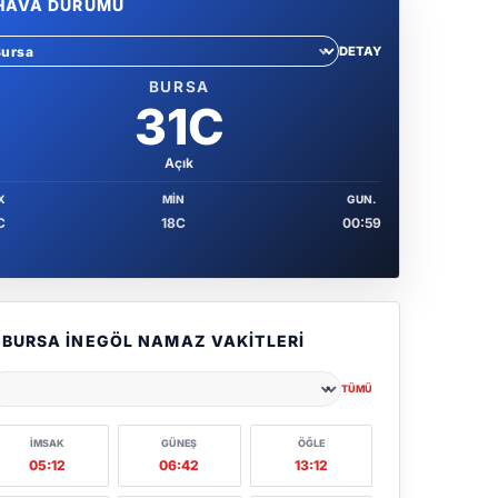
HAVA DURUMU
DETAY
hir sec
BURSA
31C
Açık
X
MIN
GUN.
C
18C
00:59
BURSA İNEGÖL NAMAZ VAKITLERI
TÜMÜ
ehir seçin
İMSAK
GÜNEŞ
ÖĞLE
05:12
06:42
13:12