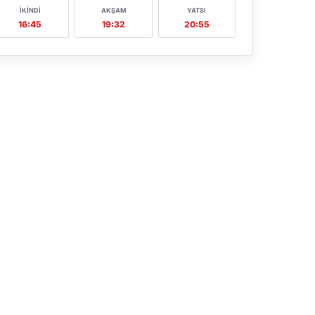
İKINDI
AKŞAM
YATSI
16:45
19:32
20:55