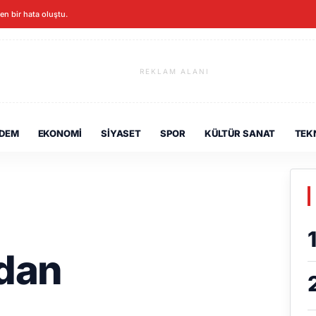
ken bir hata oluştu.
REKLAM ALANI
DEM
EKONOMI
SIYASET
SPOR
KÜLTÜR SANAT
TEK
adan