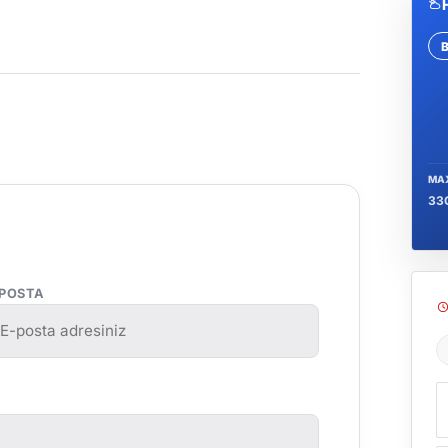
Se
MA
33
-POSTA
Ş