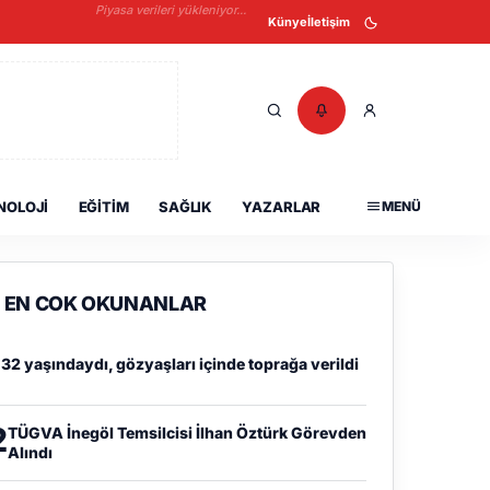
Piyasa verileri yükleniyor...
Künye
İletişim
NOLOJI
EĞITIM
SAĞLIK
YAZARLAR
MENÜ
EN COK OKUNANLAR
1
32 yaşındaydı, gözyaşları içinde toprağa verildi
2
TÜGVA İnegöl Temsilcisi İlhan Öztürk Görevden
Alındı