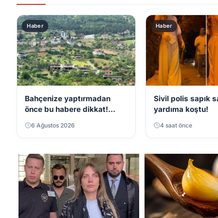
Haber
Haber
Bahçenize yaptırmadan
Sivil polis sapık 
önce bu habere dikkat!
yardıma koştu!
Şartlar değişti
6 Ağustos 2026
4 saat önce