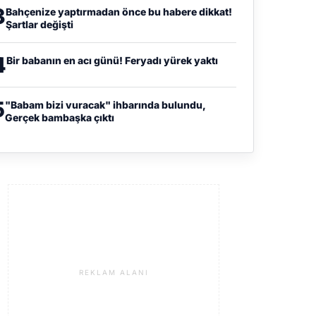
3
Bahçenize yaptırmadan önce bu habere dikkat!
Şartlar değişti
4
Bir babanın en acı günü! Feryadı yürek yaktı
5
"Babam bizi vuracak" ihbarında bulundu,
Gerçek bambaşka çıktı
REKLAM ALANI