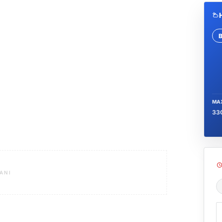
Se
MA
33
ANI
Ş