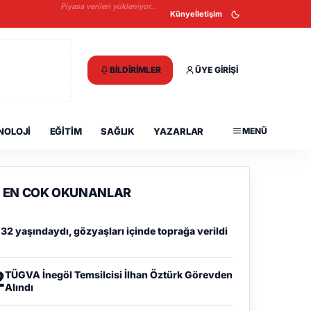
Piyasa verileri yükleniyor...
Künye
İletişim
BILDIRIMLER
ÜYE GIRIŞI
NOLOJI
EĞITIM
SAĞLIK
YAZARLAR
MENÜ
EN COK OKUNANLAR
1
32 yaşındaydı, gözyaşları içinde toprağa verildi
2
TÜGVA İnegöl Temsilcisi İlhan Öztürk Görevden
Alındı