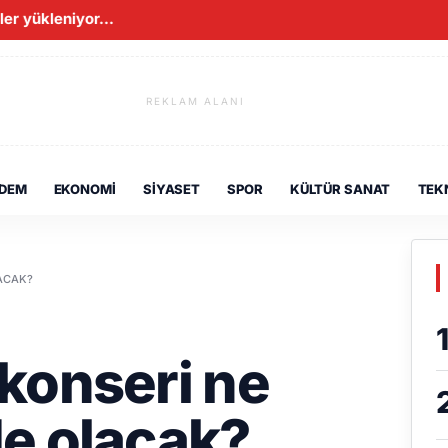
er yükleniyor...
REKLAM ALANI
DEM
EKONOMI
SIYASET
SPOR
KÜLTÜR SANAT
TEK
ACAK?
konseri ne
e olacak?