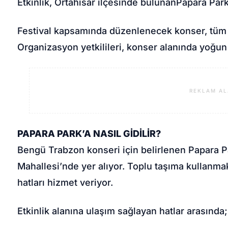
Etkinlik, Ortahisar ilçesinde bulunan
Papara Park
Festival kapsamında düzenlenecek konser, tüm z
Organizasyon yetkilileri, konser alanında yoğun k
REKLAM AL
PAPARA PARK’A NASIL GİDİLİR?
Bengü Trabzon konseri için belirlenen Papara P
Mahallesi’nde yer alıyor. Toplu taşıma kullanmak
hatları hizmet veriyor.
Etkinlik alanına ulaşım sağlayan hatlar arasında;