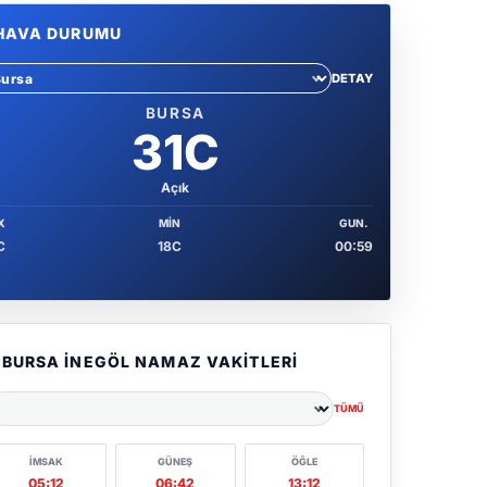
HAVA DURUMU
DETAY
hir sec
BURSA
31C
Açık
X
MIN
GUN.
C
18C
00:59
BURSA İNEGÖL NAMAZ VAKITLERI
TÜMÜ
ehir seçin
İMSAK
GÜNEŞ
ÖĞLE
05:12
06:42
13:12