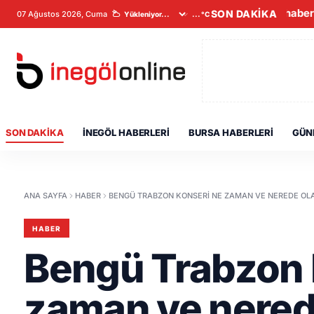
Son haberl
SON DAKİKA
07 Ağustos 2026, Cuma
...°C
SON DAKIKA
İNEGÖL HABERLERI
BURSA HABERLERI
GÜN
ANA SAYFA
HABER
BENGÜ TRABZON KONSERI NE ZAMAN VE NEREDE OL
HABER
Bengü Trabzon 
zaman ve nered