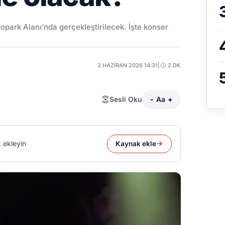
park Alanı’nda gerçekleştirilecek. İşte konser
2 HAZIRAN 2026 14:31
|
2 DK
Sesli Oku
-
Aa
+
 ekleyin
Kaynak ekle