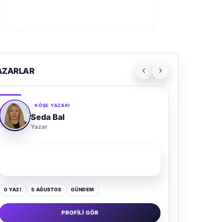
AZARLAR
KÖŞE YAZARI
Seda Bal
Yazar
SON YAZI
Yaz Gelince Yol Neden Hep Memlekete Düşer?
0 YAZI
5 AĞUSTOS
GÜNDEM
PROFILI GÖR