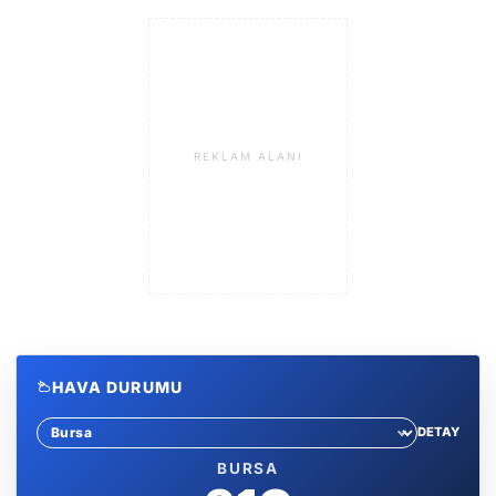
REKLAM ALANI
HAVA DURUMU
DETAY
Sehir sec
BURSA