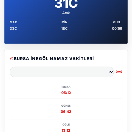
31C
Açık
MAX
MIN
GUN.
33C
18C
00:59
BURSA İNEGÖL NAMAZ VAKITLERI
TÜMÜ
Şehir seçin
İMSAK
05:12
GÜNEŞ
06:42
ÖĞLE
13:12