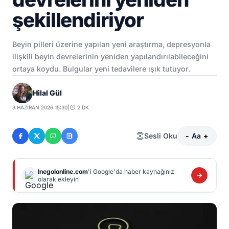
şekillendiriyor
Beyin pilleri üzerine yapılan yeni araştırma, depresyonla
ilişkili beyin devrelerinin yeniden yapılandırılabileceğini
ortaya koydu. Bulgular yeni tedavilere ışık tutuyor.
Hilal Gül
3 HAZIRAN 2026 15:30
|
2 DK
Sesli Oku
-
Aa
+
Inegolonline.com
'i Google'da haber kaynağınız
olarak ekleyin