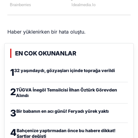
Haber yüklenirken bir hata oluştu.
EN COK OKUNANLAR
1
32 yaşındaydı, gözyaşları içinde toprağa verildi
2
TÜGVA İnegöl Temsilcisi İlhan Öztürk Görevden
Alındı
3
Bir babanın en acı günü! Feryadı yürek yaktı
4
Bahçenize yaptırmadan önce bu habere dikkat!
Şartlar değişti