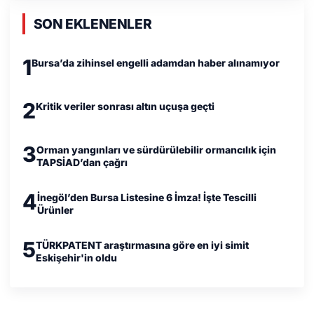
SON EKLENENLER
1
Bursa’da zihinsel engelli adamdan haber alınamıyor
2
Kritik veriler sonrası altın uçuşa geçti
3
Orman yangınları ve sürdürülebilir ormancılık için
TAPSİAD’dan çağrı
4
İnegöl’den Bursa Listesine 6 İmza! İşte Tescilli
Ürünler
5
TÜRKPATENT araştırmasına göre en iyi simit
Eskişehir'in oldu