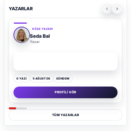
YAZARLAR
KÖŞE YAZARI
Seda Bal
Yazar
SON YAZI
Yaz Gelince Yol Neden Hep Memlekete Düşer?
0 YAZI
5 AĞUSTOS
GÜNDEM
PROFILI GÖR
TÜM YAZARLAR