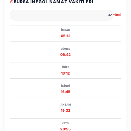
BURSA İNEGÖL NAMAZ VAKITLERI
TÜMÜ
Şehir seçin
İMSAK
05:12
GÜNEŞ
06:42
ÖĞLE
13:12
İKINDI
16:45
AKŞAM
19:32
YATSI
20:55