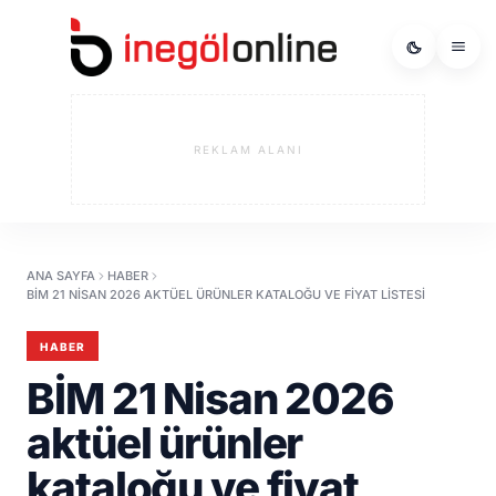
REKLAM ALANI
ANA SAYFA
HABER
BİM 21 NISAN 2026 AKTÜEL ÜRÜNLER KATALOĞU VE FIYAT LISTESI
HABER
BİM 21 Nisan 2026
aktüel ürünler
kataloğu ve fiyat