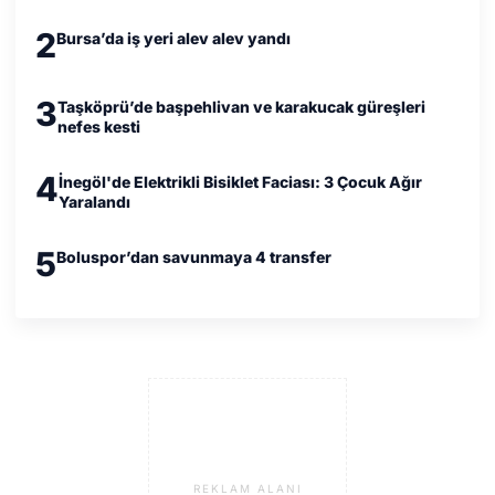
2
Bursa’da iş yeri alev alev yandı
3
Taşköprü’de başpehlivan ve karakucak güreşleri
nefes kesti
4
İnegöl'de Elektrikli Bisiklet Faciası: 3 Çocuk Ağır
Yaralandı
5
Boluspor’dan savunmaya 4 transfer
REKLAM ALANI