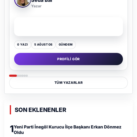
Adem Demir
Yazar
SON YAZI
Kültür Kazansın, Gürültü Kaybetsin
0 YAZI
16 TEMMUZ
GÜNDEM
PROFILI GÖR
TÜM YAZARLAR
SON EKLENENLER
1
Yeni Parti İnegöl Kurucu İlçe Başkanı Erkan Dönmez
Oldu