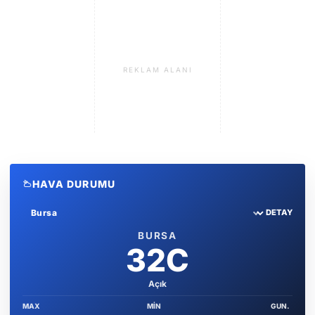
REKLAM ALANI
HAVA DURUMU
DETAY
Sehir sec
BURSA
32C
Açık
MAX
MIN
GUN.