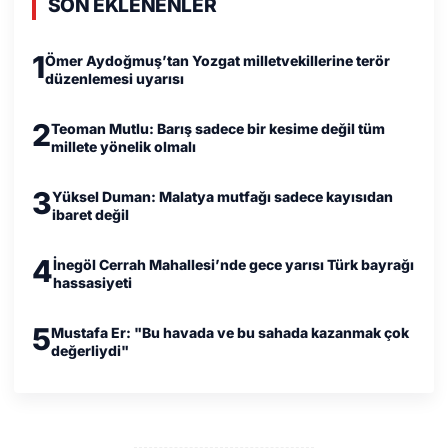
SON EKLENENLER
1
Ömer Aydoğmuş’tan Yozgat milletvekillerine terör
düzenlemesi uyarısı
2
Teoman Mutlu: Barış sadece bir kesime değil tüm
millete yönelik olmalı
3
Yüksel Duman: Malatya mutfağı sadece kayısıdan
ibaret değil
4
İnegöl Cerrah Mahallesi’nde gece yarısı Türk bayrağı
hassasiyeti
5
Mustafa Er: "Bu havada ve bu sahada kazanmak çok
değerliydi"