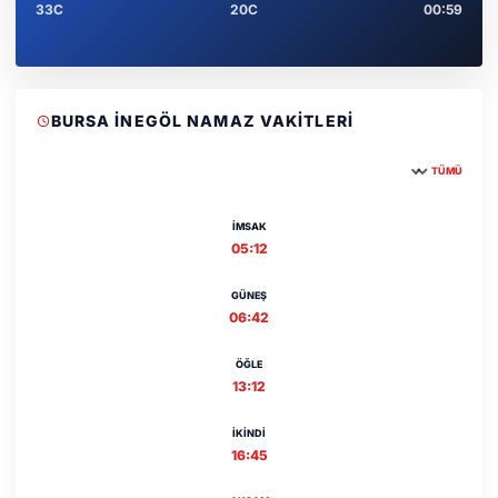
33C
20C
00:59
BURSA İNEGÖL NAMAZ VAKITLERI
TÜMÜ
Şehir seçin
İMSAK
05:12
GÜNEŞ
06:42
ÖĞLE
13:12
İKINDI
16:45