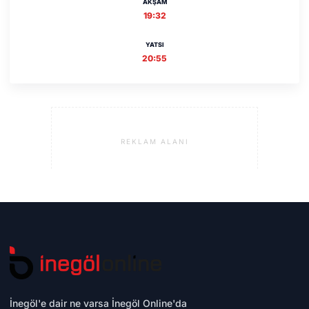
AKŞAM
19:32
YATSI
20:55
REKLAM ALANI
İnegöl'e dair ne varsa İnegöl Online'da