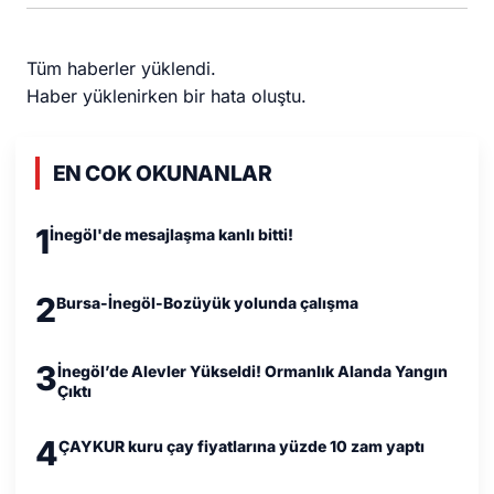
Tüm haberler yüklendi.
Haber yüklenirken bir hata oluştu.
EN COK OKUNANLAR
1
İnegöl'de mesajlaşma kanlı bitti!
2
Bursa-İnegöl-Bozüyük yolunda çalışma
3
İnegöl’de Alevler Yükseldi! Ormanlık Alanda Yangın
Çıktı
4
ÇAYKUR kuru çay fiyatlarına yüzde 10 zam yaptı