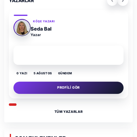
YAZARLAR
KÖŞE YAZARI
Adem Demir
Yazar
SON YAZI
Kültür Kazansın, Gürültü Kaybetsin
0 YAZI
16 TEMMUZ
GÜNDEM
PROFILI GÖR
TÜM YAZARLAR