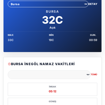
DETAY
Sehir sec
BURSA
32C
Açık
MAX
MIN
GUN.
33C
19C
00:59
BURSA İNEGÖL NAMAZ VAKITLERI
TÜMÜ
Şehir seçin
İMSAK
05:12
GÜNEŞ