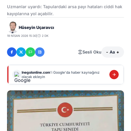
Uzmanlar uyardı: Tapulardaki arsa payı hataları ciddi hak
kayıplarına yol açabilir.
Hüseyin Uçaravcı
19 NISAN 2026 15:30
|
2 DK
Sesli Oku
-
Aa
+
Inegolonline.com
'i Google'da haber kaynağınız
olarak ekleyin