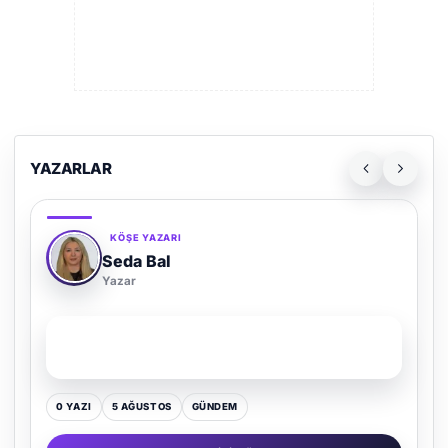
YAZARLAR
KÖŞE YAZARI
Adem Demir
Yazar
SON YAZI
Kültür Kazansın, Gürültü Kaybetsin
0 YAZI
16 TEMMUZ
GÜNDEM