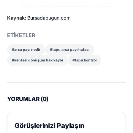
Kaynak:
Bursadabugun.com
ETİKETLER
#arsa payı nedir
#tapu arsa payı hatası
#kentsel dönüşüm hak kaybı
#tapu kontrol
YORUMLAR (
0
)
Görüşlerinizi Paylaşın