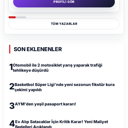
PROFILI GÖR
TÜM YAZARLAR
SON EKLENENLER
1
Otomobil ile 2 motosiklet yarış yaparak trafiği
tehlikeye düşürdü
2
Basketbol Süper Ligi’nde yeni sezonun fikstür kura
çekimi yapıldı
3
AYM'den yeşil pasaport kararı!
4
Ev Alıp Satacaklar İçin Kritik Karar! Yeni Maliyet
Bedelleri Açıklandı