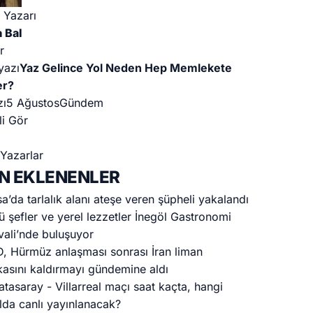
 Yazarı
 Bal
r
yazı
Yaz Gelince Yol Neden Hep Memlekete
er?
zı
5 Ağustos
Gündem
li Gör
Yazarlar
N EKLENENLER
a’da tarlalık alanı ateşe veren şüpheli yakalandı
ü şefler ve yerel lezzetler İnegöl Gastronomi
vali’nde buluşuyor
, Hürmüz anlaşması sonrası İran liman
kasını kaldırmayı gündemine aldı
atasaray - Villarreal maçı saat kaçta, hangi
lda canlı yayınlanacak?