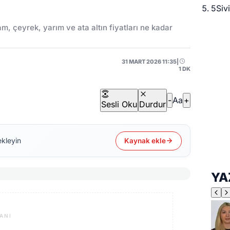
5
Siv
ram, çeyrek, yarım ve ata altın fiyatları ne kadar
31 MART 2026 11:35
|
1 DK
-
Aa
+
Sesli Oku
Durdur
ekleyin
Kaynak ekle
YA
ANI