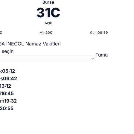
Bursa
31C
Açık
C
Min
20C
Gun.
00:59
A İNEGÖL Namaz Vakitleri
 seçin
Tümü
k
05:12
eş
06:42
13:12
i
16:45
am
19:32
20:55