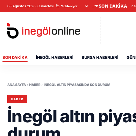
SON DAKİKA
08 Ağustos 2026, Cumartesi
Veriler a
...°C
SON DAKIKA
İNEGÖL HABERLERI
BURSA HABERLERI
GÜN
ANA SAYFA
HABER
İNEGÖL ALTIN PIYASASINDA SON DURUM
HABER
İnegöl altın piy
durum