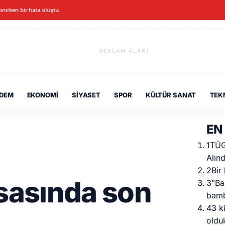
lınırken bir hata oluştu.
REKLAM ALANI
DEM
EKONOMI
SIYASET
SPOR
KÜLTÜR SANAT
TEK
EN
1
TÜG
Alınd
2
Bir
asasında son
3
"Ba
bamb
4
3 k
oldu