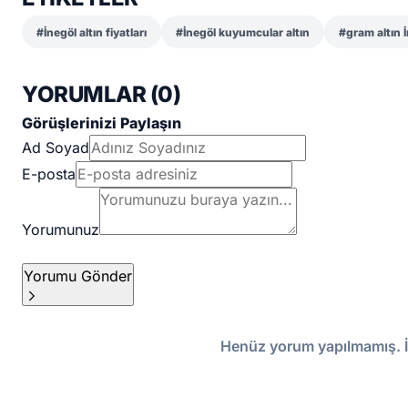
#İnegöl altın fiyatları
#İnegöl kuyumcular altın
#gram altın 
YORUMLAR (
0
)
Görüşlerinizi Paylaşın
Ad Soyad
E-posta
Yorumunuz
Yorumu Gönder
Henüz yorum yapılmamış. İ