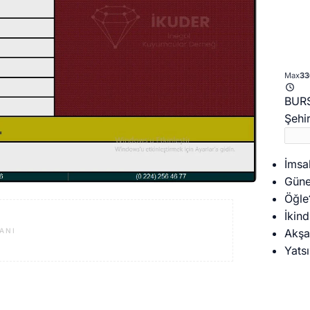
Max
33
BURS
Şehir
İmsa
Gün
Öğle
İkind
Akş
ANI
Yatsı