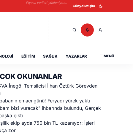
Piyasa verileri yükleniyor...
Künye
İletişim
NOLOJI
EĞITIM
SAĞLIK
YAZARLAR
MENÜ
 COK OKUNANLAR
VA İnegöl Temsilcisi İlhan Öztürk Görevden
ı
 babanın en acı günü! Feryadı yürek yaktı
bam bizi vuracak" ihbarında bulundu, Gerçek
aşka çıktı
işilik ekip ayda 750 bin TL kazanıyor: İşleri
kça zor