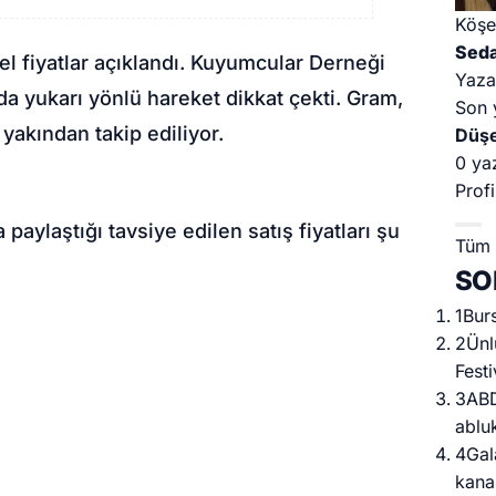
Köşe
Seda
cel fiyatlar açıklandı. Kuyumcular Derneği
Yaza
nda yukarı yönlü hareket dikkat çekti. Gram,
Son 
n yakından takip ediliyor.
Düş
0 ya
Profi
 paylaştığı tavsiye edilen satış fiyatları şu
Tüm 
SO
1
Burs
2
Ünl
Festi
3
ABD
ablu
4
Gal
kana