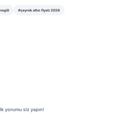
İnegöl
#çeyrek altın fiyatı 2026
lk yorumu siz yapın!