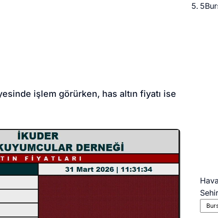
5
Bur
yesinde işlem görürken, has altın fiyatı ise
Hav
Sehi