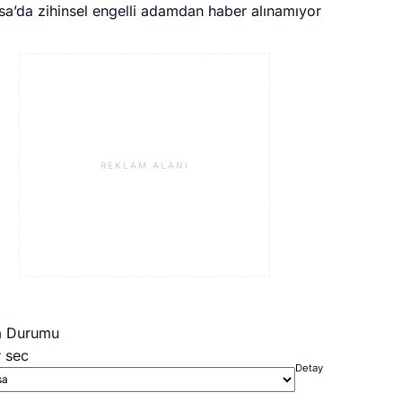
sa’da zihinsel engelli adamdan haber alınamıyor
REKLAM ALANI
a Durumu
r sec
Detay