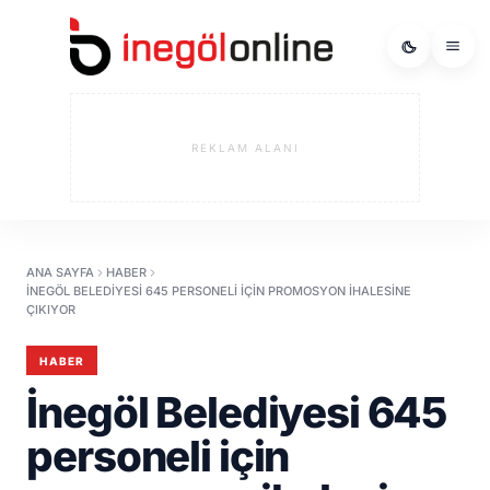
REKLAM ALANI
ANA SAYFA
HABER
İNEGÖL BELEDIYESI 645 PERSONELI IÇIN PROMOSYON IHALESINE
ÇIKIYOR
HABER
İnegöl Belediyesi 645
personeli için