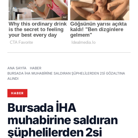
ANA SAYFA
HABER
BURSADA İHA MUHABIRINE SALDIRAN ŞÜPHELILERDEN 2SI GÖZALTINA
ALINDI
HABER
Bursada İHA
muhabirine saldıran
şüphelilerden 2si