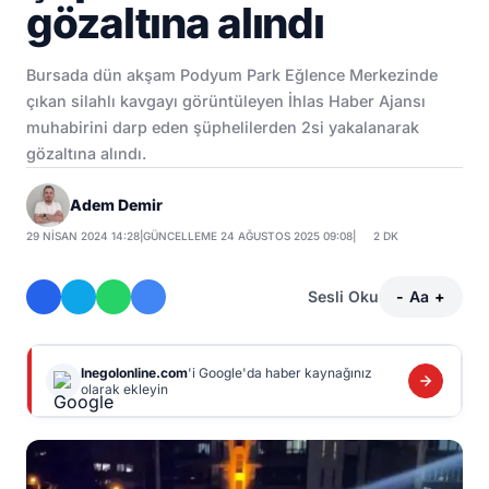
gözaltına alındı
Bursada dün akşam Podyum Park Eğlence Merkezinde
çıkan silahlı kavgayı görüntüleyen İhlas Haber Ajansı
muhabirini darp eden şüphelilerden 2si yakalanarak
gözaltına alındı.
Adem Demir
29 NISAN 2024 14:28
|
GÜNCELLEME 24 AĞUSTOS 2025 09:08
|
2 DK
Sesli Oku
-
Aa
+
Inegolonline.com
'i Google'da haber kaynağınız
olarak ekleyin