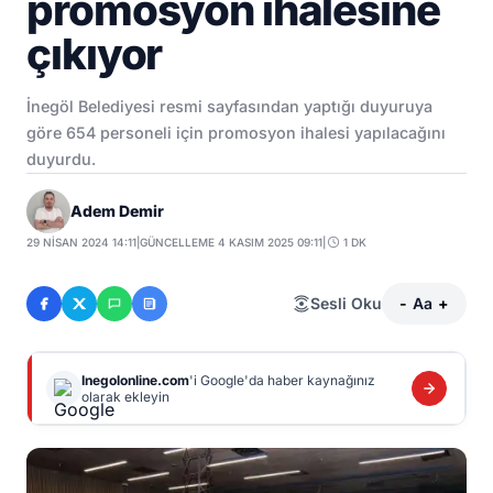
promosyon ihalesine
çıkıyor
İnegöl Belediyesi resmi sayfasından yaptığı duyuruya
göre 654 personeli için promosyon ihalesi yapılacağını
duyurdu.
Adem Demir
29 NISAN 2024 14:11
|
GÜNCELLEME 4 KASIM 2025 09:11
|
1 DK
Sesli Oku
-
Aa
+
Inegolonline.com
'i Google'da haber kaynağınız
olarak ekleyin