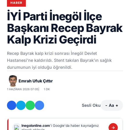
HABER
İYİ Parti İnegöl İlçe
Başkanı Recep Bayrak
Kalp Krizi Geçirdi
Recep Bayrak kalp krizi sonrası İnegöl Devlet
Hastanesi’ne kaldırıldı. Stent takılan Bayrak’ın sağlık
durumunun iyi olduğu öğrenildi.
Emrah Ufuk Çıttır
1 HAZIRAN 2026 07:05
|
1 DK
Sesli Oku
-
Aa
+
Inegolonline.com
'i Google'da haber kaynağınız
olarak ekleyin