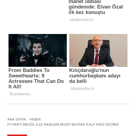
ANA SAYFA
HABER
İYİ PARTI İNEGÖL İLÇE BAŞKANI RECEP BAYRAK KALP KRIZI GEÇIRDI