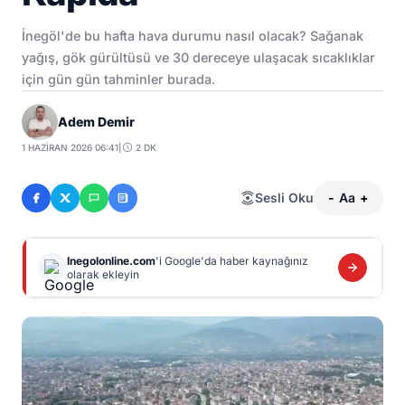
İnegöl'de bu hafta hava durumu nasıl olacak? Sağanak
yağış, gök gürültüsü ve 30 dereceye ulaşacak sıcaklıklar
için gün gün tahminler burada.
Adem Demir
1 HAZIRAN 2026 06:41
|
2 DK
Sesli Oku
-
Aa
+
Inegolonline.com
'i Google'da haber kaynağınız
olarak ekleyin