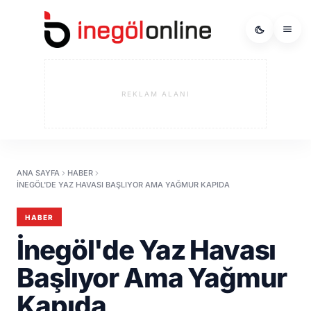
REKLAM ALANI
ANA SAYFA
HABER
İNEGÖL'DE YAZ HAVASI BAŞLIYOR AMA YAĞMUR KAPIDA
HABER
İnegöl'de Yaz Havası
Başlıyor Ama Yağmur
Kapıda