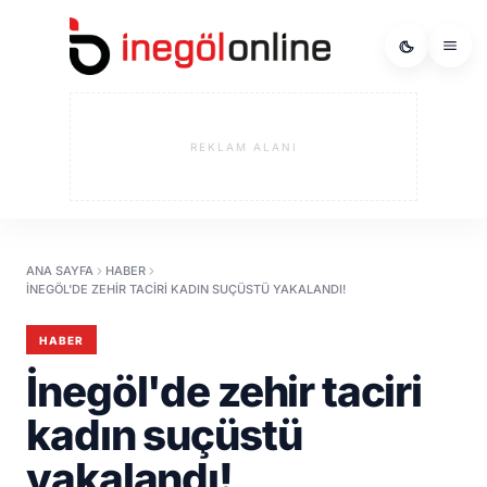
REKLAM ALANI
ANA SAYFA
HABER
İNEGÖL'DE ZEHIR TACIRI KADIN SUÇÜSTÜ YAKALANDI!
HABER
İnegöl'de zehir taciri
kadın suçüstü
yakalandı!