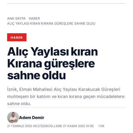
ANA SAYFA
HABER
ALIÇ YAYLASI KIRAN KIRANA GÜREŞLERE SAHNE OLDU
HABER
Alıç Yaylası kıran
Kırana güreşlere
sahne oldu
İznik, Elmalı Mahallesi Alıç Yaylası Karakucak Güreşleri
muhteşem bir katılım ve kıran kırana geçen mücadelelere
sahne oldu.
Adem Demir
21 TEMMUZ 2025 09:27
|
GÜNCELLEME 27 KASIM 2025 10:16
|
1 DK