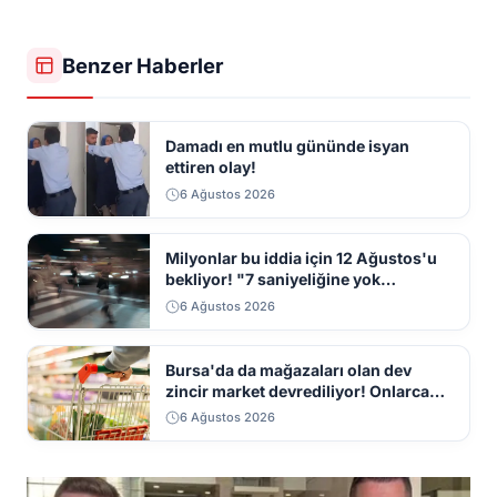
Benzer Haberler
Damadı en mutlu gününde isyan
ettiren olay!
6 Ağustos 2026
Milyonlar bu iddia için 12 Ağustos'u
bekliyor! "7 saniyeliğine yok
kaybolacak"
6 Ağustos 2026
Bursa'da da mağazaları olan dev
zincir market devrediliyor! Onlarca
mağaza kapatılacak
6 Ağustos 2026