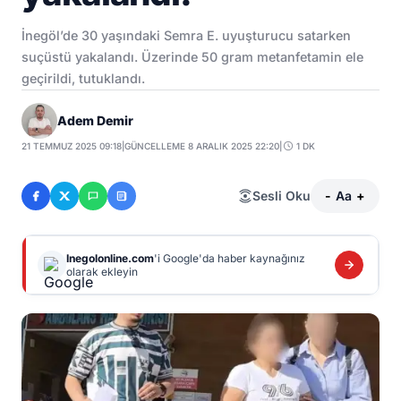
İnegöl’de 30 yaşındaki Semra E. uyuşturucu satarken
suçüstü yakalandı. Üzerinde 50 gram metanfetamin ele
geçirildi, tutuklandı.
Adem Demir
21 TEMMUZ 2025 09:18
|
GÜNCELLEME 8 ARALIK 2025 22:20
|
1 DK
Sesli Oku
-
Aa
+
Inegolonline.com
'i Google'da haber kaynağınız
olarak ekleyin