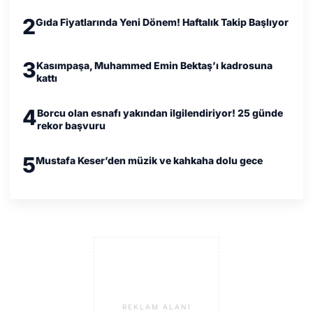
2
Gıda Fiyatlarında Yeni Dönem! Haftalık Takip Başlıyor
3
Kasımpaşa, Muhammed Emin Bektaş’ı kadrosuna
kattı
4
Borcu olan esnafı yakından ilgilendiriyor! 25 günde
rekor başvuru
5
Mustafa Keser’den müzik ve kahkaha dolu gece
REKLAM ALANI