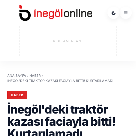
REKLAM ALANI
ANA SAYFA
HABER
İNEGÖL'DEKI TRAKTÖR KAZASI FACIAYLA BITTI! KURTARILAMADI
HABER
İnegöl'deki traktör
kazası faciayla bitti!
Kurtarılamadı