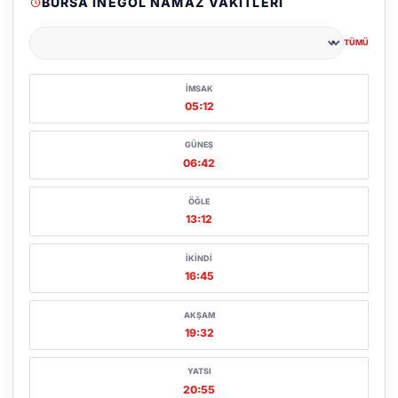
BURSA İNEGÖL NAMAZ VAKITLERI
TÜMÜ
Şehir seçin
İMSAK
05:12
GÜNEŞ
06:42
ÖĞLE
13:12
İKINDI
16:45
AKŞAM
19:32
YATSI
20:55