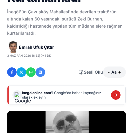
İnegöl'ün Çavuşköy Mahallesi'nde devrilen traktörün
altında kalan 60 yaşındaki sürücü Zeki Burhan,
kaldırıldığı hastanede yapılan tüm müdahalelere rağmen
kurtarılamadı.
Emrah Ufuk Çıttır
3 HAZIRAN 2026 16:52
|
1 DK
Sesli Oku
-
Aa
+
Inegolonline.com
'i Google'da haber kaynağınız
olarak ekleyin