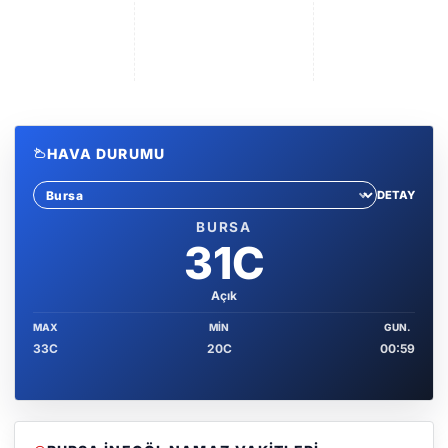
HAVA DURUMU
DETAY
Sehir sec
BURSA
31C
Açık
MAX
MIN
GUN.
33C
20C
00:59