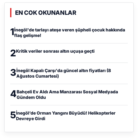
EN COK OKUNANLAR
1
İnegöl'de tarlayı ateşe veren şüpheli çocuk hakkında
flaş gelişme!
2
Kritik veriler sonrası altın uçuşa geçti
3
İnegöl Kapalı Çarşı'da güncel altın fiyatları (8
Ağustos Cumartesi)
4
Bahçeli Ev Aldı Ama Manzarası Sosyal Medyada
Gündem Oldu
5
İnegöl’de Orman Yangını Büyüdü! Helikopterler
Devreye Girdi