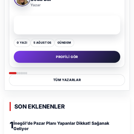
Yazar
SON YAZI
Kültür Kazansın, Gürültü Kaybetsin
0 YAZI
16 TEMMUZ
GÜNDEM
PROFILI GÖR
TÜM YAZARLAR
SON EKLENENLER
1
İnegöl’de Pazar Planı Yapanlar Dikkat! Sağanak
Geliyor