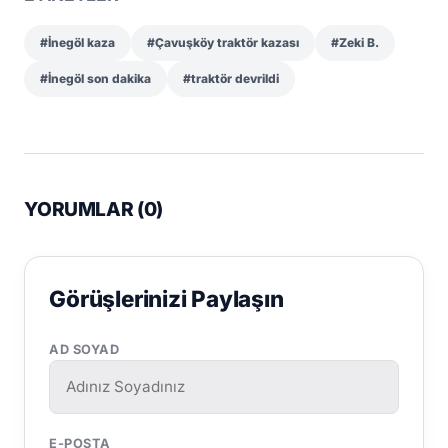
#İnegöl kaza
#Çavuşköy traktör kazası
#Zeki B.
#İnegöl son dakika
#traktör devrildi
YORUMLAR (
0
)
Görüşlerinizi Paylaşın
AD SOYAD
E-POSTA