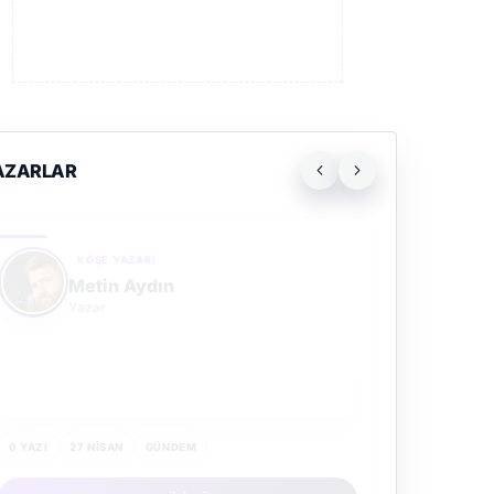
AZARLAR
KÖŞE YAZARI
Metin Aydın
Yazar
SON YAZI
Hüzün Maçı…
0 YAZI
27 NISAN
GÜNDEM
PROFILI GÖR