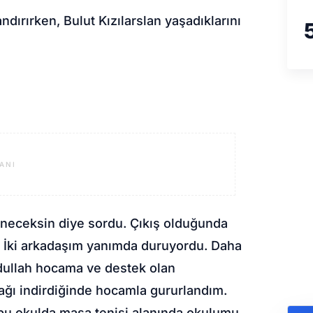
ırırken, Bulut Kızılarslan yaşadıklarını
ANI
l ineceksin diye sordu. Çıkış olduğunda
m. İki arkadaşım yanımda duruyordu. Daha
dullah hocama ve destek olan
ağı indirdiğinde hocamla gururlandım.
bu okulda masa tenisi alanında okulumu