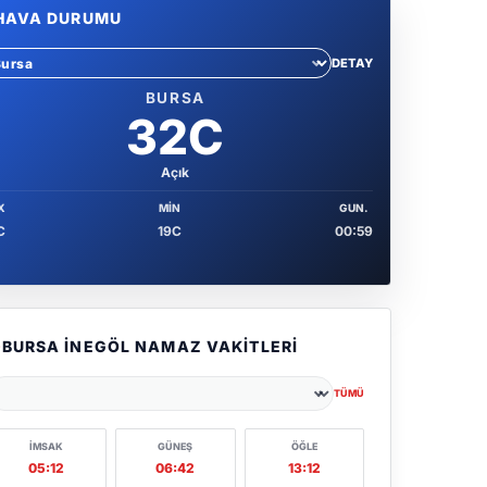
HAVA DURUMU
DETAY
hir sec
BURSA
32C
Açık
X
MIN
GUN.
C
19C
00:59
BURSA İNEGÖL NAMAZ VAKITLERI
TÜMÜ
ehir seçin
İMSAK
GÜNEŞ
ÖĞLE
05:12
06:42
13:12