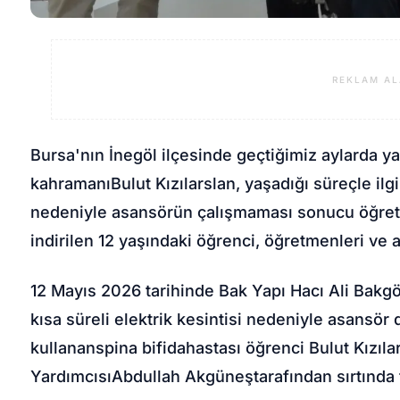
REKLAM AL
Bursa'nın İnegöl ilçesinde geçtiğimiz aylarda y
kahramanı
Bulut Kızılarslan
, yaşadığı süreçle ilgi
nedeniyle asansörün çalışmaması sonucu öğret
indirilen 12 yaşındaki öğrenci, öğretmenleri ve
12 Mayıs 2026 tarihinde Bak Yapı Hacı Ali Bak
kısa süreli elektrik kesintisi nedeniyle asansör 
kullanan
spina bifida
hastası öğrenci Bulut Kızıl
Yardımcısı
Abdullah Akgüneş
tarafından sırtında