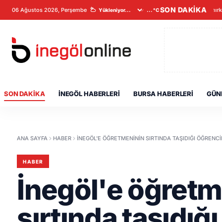
SON DAKİKA
06 Ağustos 2026, Perşembe
Veriler alınır
...°C
SON DAKIKA
İNEGÖL HABERLERI
BURSA HABERLERI
GÜN
ANA SAYFA
HABER
İNEGÖL'E ÖĞRETMENININ SIRTINDA TAŞIDIĞI ÖĞREN
HABER
İnegöl'e öğretm
sırtında taşıdığ