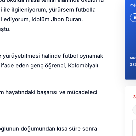
ile ilgileniyorum, yürürsem futbolla
yal ediyorum, idolüm Jhon Duran.
Se
uştu.
ride yürüyebilmesi halinde futbol oynamak
MA
33
ni ifade eden genç öğrenci, Kolombiyalı
.
im hayatındaki başarısı ve mücadeleci
Ş
se oğlunun doğumundan kısa süre sonra