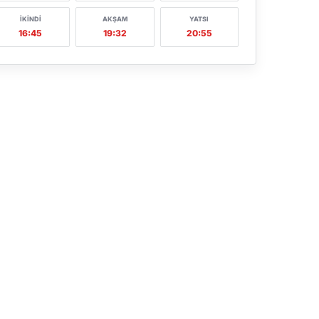
İKINDI
AKŞAM
YATSI
16:45
19:32
20:55