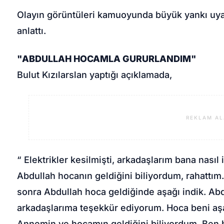
Olayın görüntüleri kamuoyunda büyük yankı uyand
anlattı.
"ABDULLAH HOCAMLA GURURLANDIM"
Bulut Kızılarslan yaptığı açıklamada,
REKLAM AL
“ Elektrikler kesilmişti, arkadaşlarım bana nası
Abdullah hocanın geldiğini biliyordum, rahattı
sonra Abdullah hoca geldiğinde aşağı indik. Ab
arkadaşlarıma teşekkür ediyorum. Hoca beni aş
Annemin ve hocamın geldiğini biliyordum. Ben 