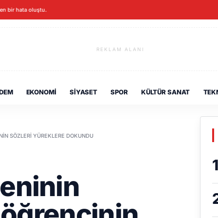
ken bir hata oluştu.
REKLAM ALANI
DEM
EKONOMI
SIYASET
SPOR
KÜLTÜR SANAT
TEK
CININ SÖZLERI YÜREKLERE DOKUNDU
eninin
ı öğrencinin