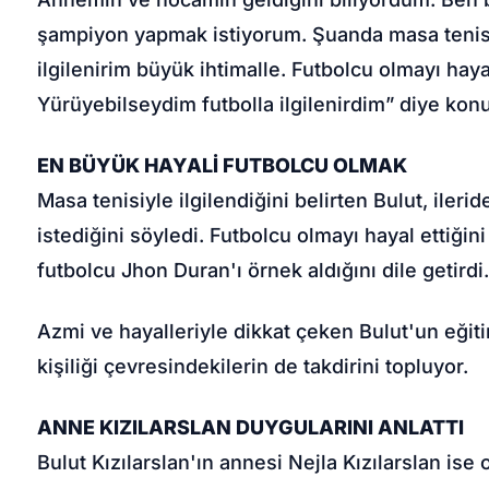
şampiyon yapmak istiyorum. Şuanda masa tenisi 
ilgilenirim büyük ihtimalle. Futbolcu olmayı ha
Yürüyebilseydim futbolla ilgilenirdim” diye kon
EN BÜYÜK HAYALİ FUTBOLCU OLMAK
Masa tenisiyle ilgilendiğini belirten Bulut, ile
istediğini söyledi. Futbolcu olmayı hayal ettiği
futbolcu Jhon Duran'ı örnek aldığını dile getirdi
Azmi ve hayalleriyle dikkat çeken Bulut'un eğit
kişiliği çevresindekilerin de takdirini topluyor.
ANNE KIZILARSLAN DUYGULARINI ANLATTI
Bulut Kızılarslan'ın annesi Nejla Kızılarslan i