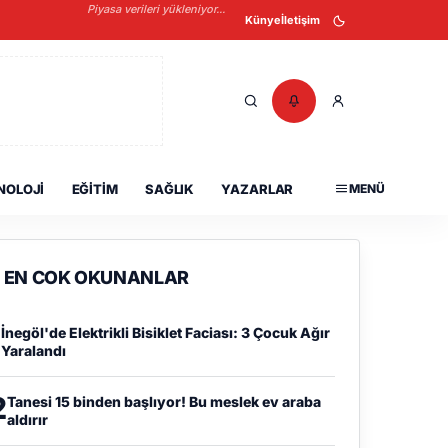
Piyasa verileri yükleniyor...
Künye
İletişim
NOLOJI
EĞITIM
SAĞLIK
YAZARLAR
MENÜ
EN COK OKUNANLAR
1
İnegöl'de Elektrikli Bisiklet Faciası: 3 Çocuk Ağır
Yaralandı
2
Tanesi 15 binden başlıyor! Bu meslek ev araba
aldırır