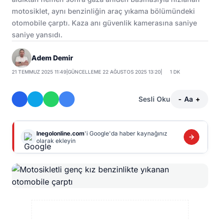
motosiklet, aynı benzinliğin araç yıkama bölümündeki
otomobile çarptı. Kaza anı güvenlik kamerasına saniye
saniye yansıdı.
Adem Demir
21 TEMMUZ 2025 11:49
|
GÜNCELLEME 22 AĞUSTOS 2025 13:20
|
1 DK
Sesli Oku
-
Aa
+
Inegolonline.com
'i Google'da haber kaynağınız
olarak ekleyin