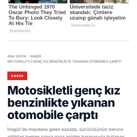
ANA SAYFA
HABER
MOTOSIKLETLI GENÇ KIZ BENZINLIKTE YIKANAN OTOMOBILE ÇARPTI
HABER
Motosikletli genç kız
benzinlikte yıkanan
otomobile çarptı
İnegöl'de meydana gelen kazada, sürücüsünün benzin
aldıktan hemen sonra gaza aniden basmasıyla hızlanan