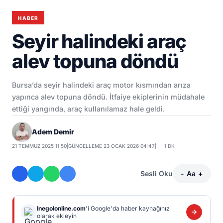
HABER
Seyir halindeki araç
alev topuna döndü
Bursa’da seyir halindeki araç motor kısmından arıza
yapınca alev topuna döndü. İtfaiye ekiplerinin müdahale
ettiği yangında, araç kullanılamaz hale geldi.
Adem Demir
21 TEMMUZ 2025 11:50
|
GÜNCELLEME 23 OCAK 2026 04:47
|
1 DK
Sesli Oku
-
Aa
+
Inegolonline.com
'i Google'da haber kaynağınız
olarak ekleyin