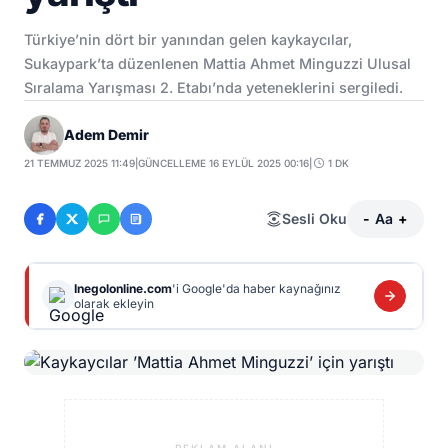
Türkiye’nin dört bir yanından gelen kaykaycılar,
Sukaypark’ta düzenlenen Mattia Ahmet Minguzzi Ulusal
Sıralama Yarışması 2. Etabı’nda yeteneklerini sergiledi.
Adem Demir
21 TEMMUZ 2025 11:49
|
GÜNCELLEME 16 EYLÜL 2025 00:16
|
1 DK
Sesli Oku
-
Aa
+
Inegolonline.com
'i Google'da haber kaynağınız
olarak ekleyin