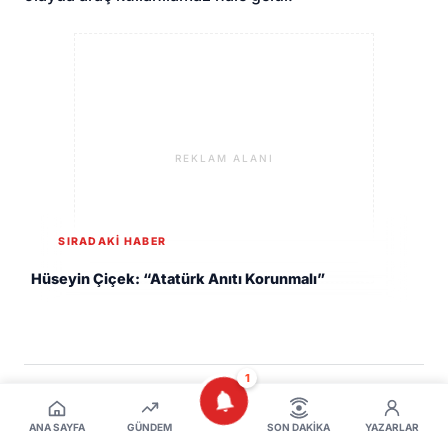
REKLAM ALANI
SIRADAKİ HABER
Hüseyin Çiçek: “Atatürk Anıtı Korunmalı”
1
YORUMLAR (
0
)
ANA SAYFA
GÜNDEM
SON DAKIKA
YAZARLAR