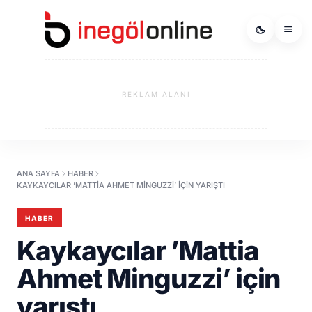
REKLAM ALANI
ANA SAYFA
HABER
KAYKAYCILAR ’MATTIA AHMET MINGUZZI’ IÇIN YARIŞTI
HABER
Kaykaycılar ’Mattia
Ahmet Minguzzi’ için
yarıştı