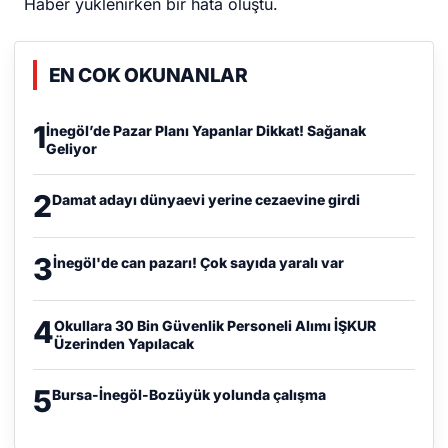
Haber yüklenirken bir hata oluştu.
EN COK OKUNANLAR
1
İnegöl’de Pazar Planı Yapanlar Dikkat! Sağanak
Geliyor
2
Damat adayı dünyaevi yerine cezaevine girdi
3
İnegöl'de can pazarı! Çok sayıda yaralı var
4
Okullara 30 Bin Güvenlik Personeli Alımı İŞKUR
Üzerinden Yapılacak
5
Bursa-İnegöl-Bozüyük yolunda çalışma