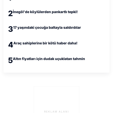
2
İnegöl'de köylülerden pankartlı tepki!
3
17 yaşındaki çocuğa baltayla saldırdılar
4
Araç sahiplerine bir kötü haber daha!
5
Altın fiyatları için dudak uçuklatan tahmin
REKLAM ALANI