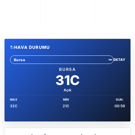
HAVA DURUMU
DETAY
Sehir sec
BURSA
31C
Açık
MAX
MIN
GUN.
32C
21C
00:59