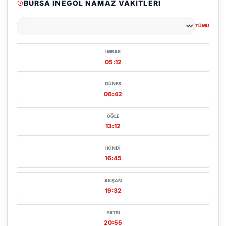
BURSA İNEGÖL NAMAZ VAKITLERI
TÜMÜ
Şehir seçin
İMSAK
05:12
GÜNEŞ
06:42
ÖĞLE
13:12
İKINDI
16:45
AKŞAM
19:32
YATSI
20:55