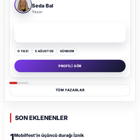
Adem Demir
Yazar
SON YAZI
Kültür Kazansın, Gürültü Kaybetsin
0 YAZI
16 TEMMUZ
GÜNDEM
PROFILI GÖR
TÜM YAZARLAR
SON EKLENENLER
1
Mobilfest’in üçüncü durağı İznik