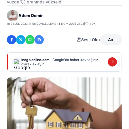
yüzde 7,3 oranında yükseldi.
Adem Demir
18 EYLÜL 2023 17:58
|
GÜNCELLEME 14 EKIM 2025 21:23
|
1 DK
Sesli Oku
-
Aa
+
Inegolonline.com
'i Google'da haber kaynağınız
olarak ekleyin