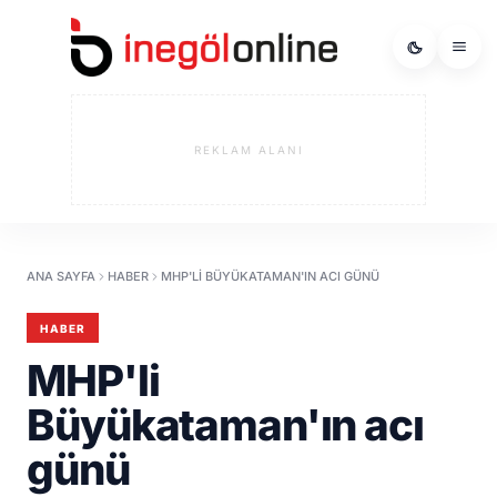
REKLAM ALANI
ANA SAYFA
HABER
MHP'LI BÜYÜKATAMAN'IN ACI GÜNÜ
HABER
MHP'li
Büyükataman'ın acı
günü