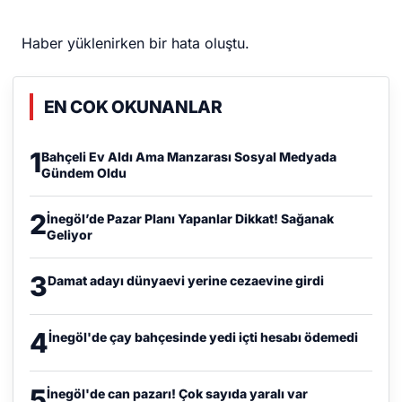
Haber yüklenirken bir hata oluştu.
EN COK OKUNANLAR
1
Bahçeli Ev Aldı Ama Manzarası Sosyal Medyada
Gündem Oldu
2
İnegöl’de Pazar Planı Yapanlar Dikkat! Sağanak
Geliyor
3
Damat adayı dünyaevi yerine cezaevine girdi
4
İnegöl'de çay bahçesinde yedi içti hesabı ödemedi
5
İnegöl'de can pazarı! Çok sayıda yaralı var