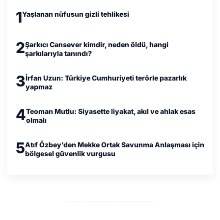
1
Yaşlanan nüfusun gizli tehlikesi
2
Şarkıcı Cansever kimdir, neden öldü, hangi
şarkılarıyla tanındı?
3
İrfan Uzun: Türkiye Cumhuriyeti terörle pazarlık
yapmaz
4
Teoman Mutlu: Siyasette liyakat, akıl ve ahlak esas
olmalı
5
Atıf Özbey’den Mekke Ortak Savunma Anlaşması için
bölgesel güvenlik vurgusu