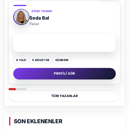
KÖŞE YAZARI
Adem Demir
Yazar
SON YAZI
Kültür Kazansın, Gürültü Kaybetsin
0 YAZI
16 TEMMUZ
GÜNDEM
PROFILI GÖR
TÜM YAZARLAR
SON EKLENENLER