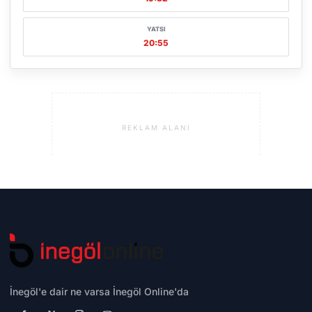
YATSI
20:55
REKLAM ALANI
İnegöl'e dair ne varsa İnegöl Online'da