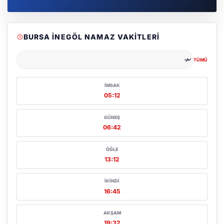
BURSA İNEGÖL NAMAZ VAKITLERI
TÜMÜ
Şehir seçin
İMSAK
05:12
GÜNEŞ
06:42
ÖĞLE
13:12
İKINDI
16:45
AKŞAM
19:32