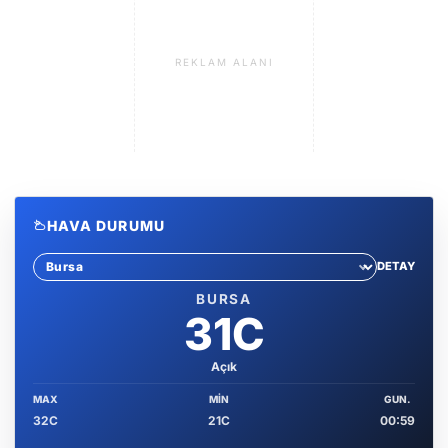
REKLAM ALANI
HAVA DURUMU
DETAY
Sehir sec
BURSA
31C
Açık
MAX
MIN
GUN.
32C
21C
00:59