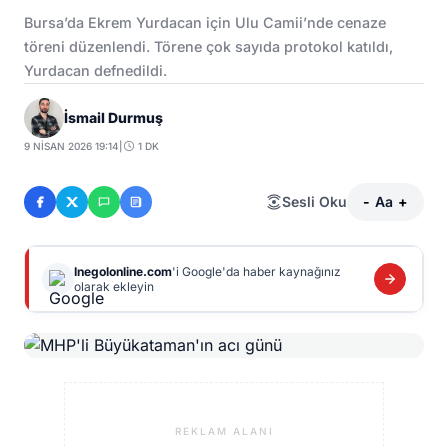
Bursa’da Ekrem Yurdacan için Ulu Camii’nde cenaze
töreni düzenlendi. Törene çok sayıda protokol katıldı,
Yurdacan defnedildi.
İsmail Durmuş
9 NISAN 2026 19:14
|
1 DK
Sesli Oku
-
Aa
+
Inegolonline.com
'i Google'da haber kaynağınız
olarak ekleyin
REKLAM ALANI