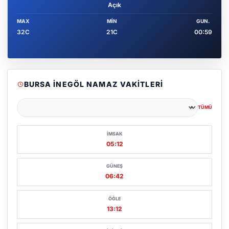
Açık
MAX
MIN
GUN.
32C
21C
00:59
BURSA İNEGÖL NAMAZ VAKITLERI
TÜMÜ
Şehir seçin
İMSAK
05:12
GÜNEŞ
06:42
ÖĞLE
13:12