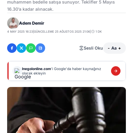
muhammen bedelle satışa sunuyor. Teklifler 5 Mayıs
16.30’a kadar alınacak.
Adem Demir
4 MAY 2025 16:23
|
GÜNCELLEME 25 AĞUSTOS 2025 21:06
|
1 DK
Sesli Oku
-
Aa
+
Inegolonline.com
'i Google'da haber kaynağınız
olarak ekleyin