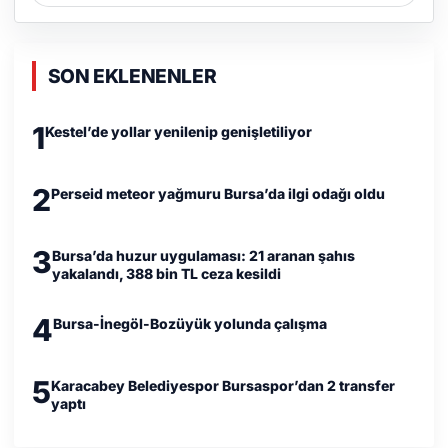
SON EKLENENLER
1
Kestel’de yollar yenilenip genişletiliyor
2
Perseid meteor yağmuru Bursa’da ilgi odağı oldu
3
Bursa’da huzur uygulaması: 21 aranan şahıs
yakalandı, 388 bin TL ceza kesildi
4
Bursa-İnegöl-Bozüyük yolunda çalışma
5
Karacabey Belediyespor Bursaspor’dan 2 transfer
yaptı