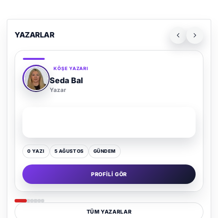
YAZARLAR
KÖŞE YAZARI
Adem Demir
Yazar
SON YAZI
Kültür Kazansın, Gürültü Kaybetsin
0 YAZI
16 TEMMUZ
GÜNDEM
PROFILI GÖR
TÜM YAZARLAR