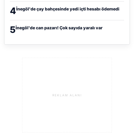
4
İnegöl'de çay bahçesinde yedi içti hesabı ödemedi
5
İnegöl'de can pazarı! Çok sayıda yaralı var
REKLAM ALANI