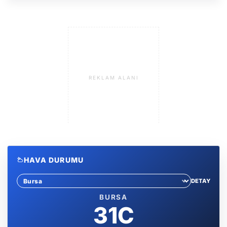
REKLAM ALANI
HAVA DURUMU
DETAY
Sehir sec
BURSA
31C