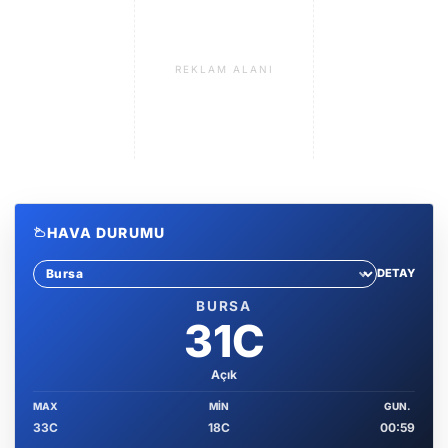
REKLAM ALANI
HAVA DURUMU
DETAY
Sehir sec
BURSA
31C
Açık
MAX
MIN
GUN.
33C
18C
00:59