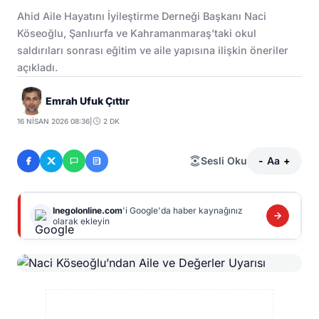
Ahid Aile Hayatını İyileştirme Derneği Başkanı Naci
Köseoğlu, Şanlıurfa ve Kahramanmaraş’taki okul
saldırıları sonrası eğitim ve aile yapısına ilişkin öneriler
açıkladı.
Emrah Ufuk Çıttır
16 NISAN 2026 08:36
|
2 DK
Sesli Oku
-
Aa
+
Inegolonline.com
'i Google'da haber kaynağınız
olarak ekleyin