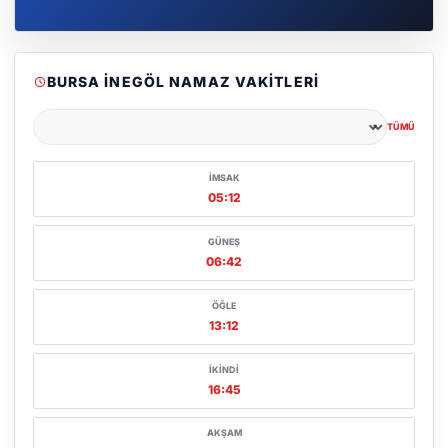
BURSA İNEGÖL NAMAZ VAKITLERI
TÜMÜ
Şehir seçin
İMSAK
05:12
GÜNEŞ
06:42
ÖĞLE
13:12
İKINDI
16:45
AKŞAM