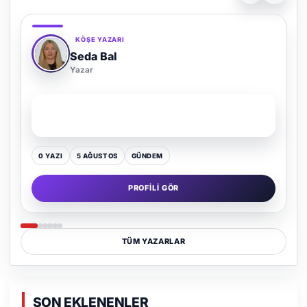
KÖŞE YAZARI
Adem Demir
Yazar
SON YAZI
Kültür Kazansın, Gürültü Kaybetsin
0 YAZI
16 TEMMUZ
GÜNDEM
PROFILI GÖR
TÜM YAZARLAR
SON EKLENENLER