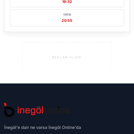
19:32
YATSI
20:55
REKLAM ALANI
İnegöl'e dair ne varsa İnegöl Online'da