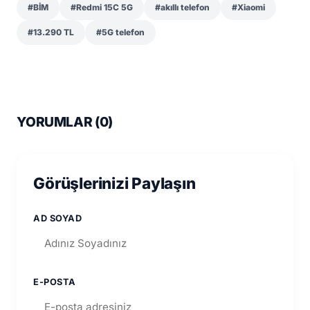
#BİM
#Redmi 15C 5G
#akıllı telefon
#Xiaomi
#13.290 TL
#5G telefon
YORUMLAR (
0
)
Görüşlerinizi Paylaşın
AD SOYAD
E-POSTA