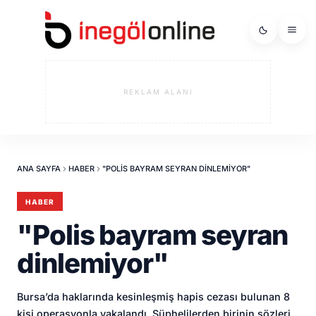
REKLAM ALANI
ANA SAYFA
HABER
"POLIS BAYRAM SEYRAN DINLEMIYOR"
HABER
"Polis bayram seyran
dinlemiyor"
Bursa’da haklarında kesinleşmiş hapis cezası bulunan 8
kişi operasyonla yakalandı. Şüphelilerden birinin sözleri