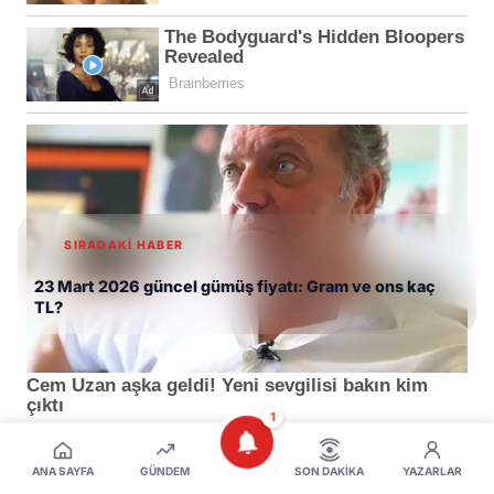
SIRADAKİ HABER
23 Mart 2026 güncel gümüş fiyatı: Gram ve ons kaç
TL?
1
ANA SAYFA
GÜNDEM
SON DAKIKA
YAZARLAR