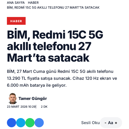
ANA SAYFA
HABER
BİM, REDMI 15C 5G AKILLI TELEFONU 27 MART’TA SATACAK
HABER
BİM, Redmi 15C 5G
akıllı telefonu 27
Mart’ta satacak
BİM, 27 Mart Cuma günü Redmi 15C 5G akıllı telefonu
13.290 TL fiyatla satışa sunacak. Cihaz 120 Hz ekran ve
6.000 mAh batarya ile geliyor.
Tamer Güngör
23 MART 2026 10:29
|
2 DK
Sesli Oku
-
Aa
+