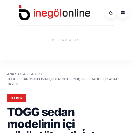
REKLAM ALANI
ANA SAYFA
HABER
TOGG SEDAN MODELININ IÇI GÖRÜNTÜLENDI; İŞTE TRAFIĞE ÇIKACAĞI
TARIH!
HABER
TOGG sedan
modelinin içi