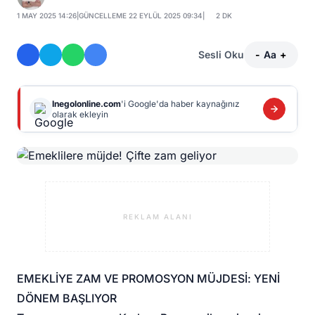
1 MAY 2025 14:26
|
GÜNCELLEME 22 EYLÜL 2025 09:34
|
2 DK
Sesli Oku
-
Aa
+
Inegolonline.com
'i Google'da haber kaynağınız
olarak ekleyin
REKLAM ALANI
EMEKLİYE ZAM VE PROMOSYON MÜJDESİ: YENİ
DÖNEM BAŞLIYOR