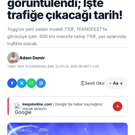
görüntülendi; İşte
trafiğe çıkacağı tarih!
Togg’un yeni sedan modeli T10F, TEKNOFEST’te
görücüye çıktı. 600 km menzile sahip T10F, yaz aylarında
trafikte olacak.
Adem Demir
1 MAY 2025 14:23
|
GÜNCELLEME 22 EYLÜL 2025 09:28
|
2 DK
Sesli Oku
-
Aa
+
Inegolonline.com
'i Google'da haber kaynağınız
olarak ekleyin