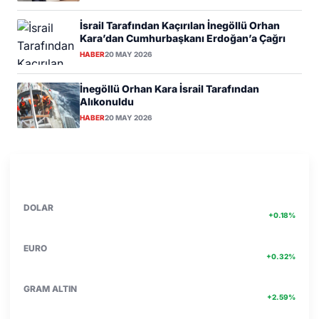
İsrail Tarafından Kaçırılan İnegöllü Orhan
Kara’dan Cumhurbaşkanı Erdoğan’a Çağrı
HABER
20 MAY 2026
İnegöllü Orhan Kara İsrail Tarafından
Alıkonuldu
HABER
20 MAY 2026
PIYASA VERILERI
DETAY
47.74
DOLAR
+0.18%
55.25
EURO
+0.32%
6660.55
GRAM ALTIN
+2.59%