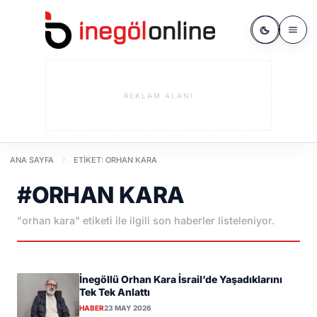
REKLAM ALANI
ANA SAYFA
ETIKET: ORHAN KARA
#ORHAN KARA
"orhan kara" etiketi ile ilgili son haberler listeleniyor.
İnegöllü Orhan Kara İsrail’de Yaşadıklarını
Tek Tek Anlattı
HABER
23 MAY 2026