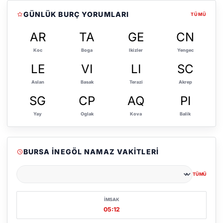
GÜNLÜK BURÇ YORUMLARI
TÜMÜ
AR
TA
GE
CN
Koc
Boga
Ikizler
Yengec
LE
VI
LI
SC
Aslan
Basak
Terazi
Akrep
SG
CP
AQ
PI
Yay
Oglak
Kova
Balik
BURSA İNEGÖL NAMAZ VAKITLERI
TÜMÜ
Şehir seçin
İMSAK
05:12