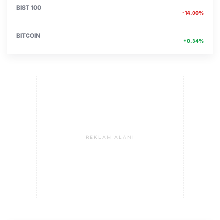
13.779
BIST 100
-14.00%
4756467.00
BITCOIN
+0.34%
REKLAM ALANI