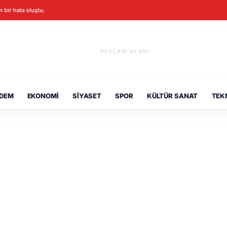
en bir hata oluştu.
REKLAM ALANI
DEM
EKONOMI
SIYASET
SPOR
KÜLTÜR SANAT
TEK