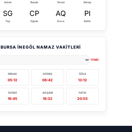
Aslan
Basak
Terazi
Akrep
SG
CP
AQ
PI
Yay
Oglak
Kova
Balik
BURSA İNEGÖL NAMAZ VAKITLERI
TÜMÜ
ehir seçin
İMSAK
GÜNEŞ
ÖĞLE
05:12
06:42
13:12
İKINDI
AKŞAM
YATSI
16:45
19:32
20:55