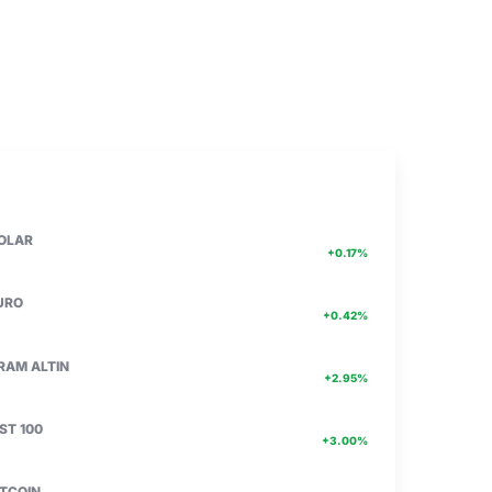
PIYASA VERILERI
DETAY
47.71
OLAR
+0.17%
55.25
URO
+0.42%
6684.24
RAM ALTIN
+2.95%
13.803
IST 100
+3.00%
4756467.00
ITCOIN