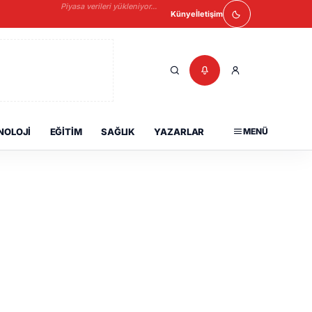
Piyasa verileri yükleniyor...
Künye
İletişim
NOLOJI
EĞITIM
SAĞLIK
YAZARLAR
MENÜ