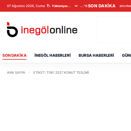
SON DAKİKA
07 Ağustos 2026, Cuma
Veriler alınırk
...°C
SON DAKIKA
İNEGÖL HABERLERI
BURSA HABERLERI
GÜN
ANA SAYFA
ETIKET: TOKİ 2027 KONUT TESLIMI