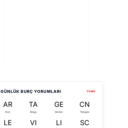
GÜNLÜK BURÇ YORUMLARI
TÜMÜ
AR
TA
GE
CN
Koc
Boga
Ikizler
Yengec
LE
VI
LI
SC