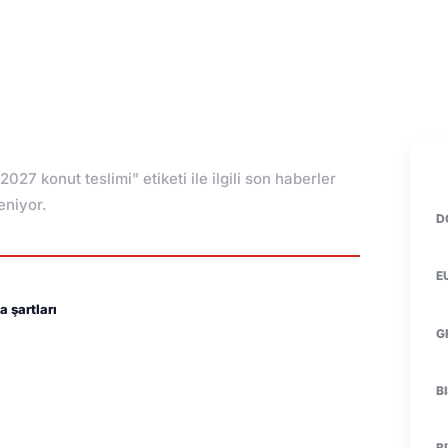
̇ 2027 konut teslimi" etiketi ile ilgili son haberler
leniyor.
D
E
 şartları
G
B
B