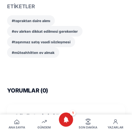
ETİKETLER
#topraktan daire alımı
#ev alırken dikkat edilmesi gerekenler
#taşınmaz satış vaadi sözleşmesi
#müteahhitten ev almak
YORUMLAR (
0
)
1
Görüşlerinizi Paylaşın
ANA SAYFA
GÜNDEM
SON DAKIKA
YAZARLAR
AD SOYAD