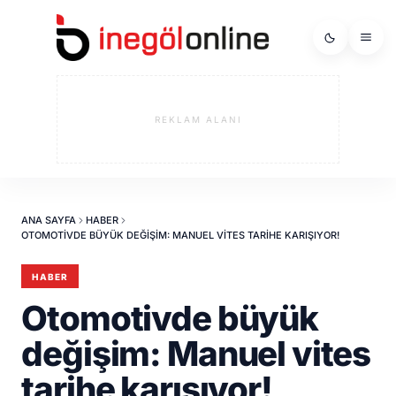
REKLAM ALANI
ANA SAYFA
HABER
OTOMOTIVDE BÜYÜK DEĞIŞIM: MANUEL VITES TARIHE KARIŞIYOR!
HABER
Otomotivde büyük
değişim: Manuel vites
tarihe karışıyor!