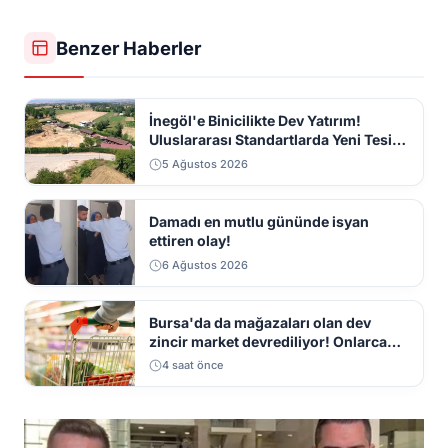
Benzer Haberler
İnegöl'e Binicilikte Dev Yatırım!
Uluslararası Standartlarda Yeni Tesis
Geliyor
5 Ağustos 2026
Damadı en mutlu gününde isyan
ettiren olay!
6 Ağustos 2026
Bursa'da da mağazaları olan dev
zincir market devrediliyor! Onlarca
mağaza kapatılacak
4 saat önce