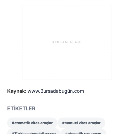
REKLAM ALANI
Kaynak:
www.Bursadabugün.com
ETİKETLER
#otomatik vites araçlar
#manuel vites araçlar
#Türkiye otomobil pazarı
#otomatik şanzıman