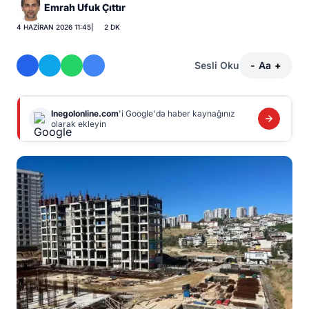
Emrah Ufuk Çıttır
4 HAZIRAN 2026 11:45
|
2 DK
Sesli Oku
-
Aa
+
Inegolonline.com
'i Google'da haber kaynağınız
olarak ekleyin