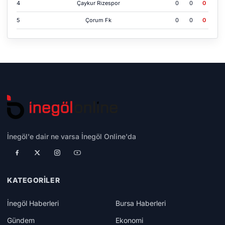
4
Çaykur Ri̇zespor
0
0
0
5
Çorum Fk
0
0
0
İnegöl'e dair ne varsa İnegöl Online'da
KATEGORILER
İnegöl Haberleri
Bursa Haberleri
Gündem
Ekonomi