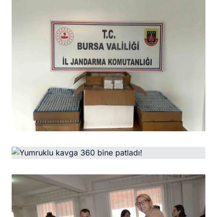
sürücüye 62 bin 719 TL ceza
HABER
Bursa’da kaçak sigara operasyonu: 37 bin
adet kaçak sigara ele geçirildi
HABER
Yumruklu kavga 360 bine patladı!