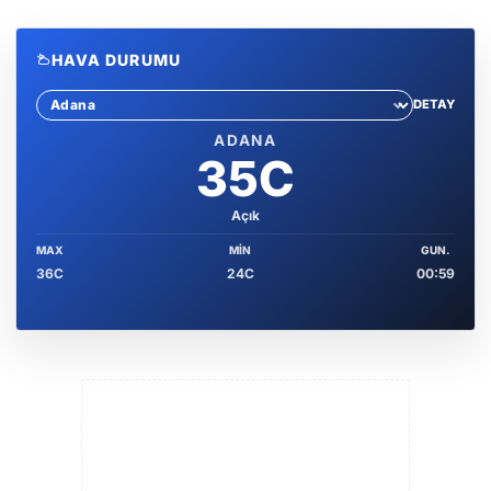
HAVA DURUMU
DETAY
Sehir sec
ADANA
35C
Açık
MAX
MIN
GUN.
36C
24C
00:59