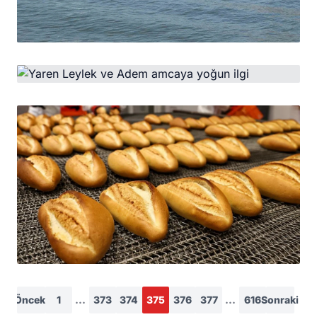
HABER
"Küçük Venedik" turizm sezonunu açtı
HABER
Yaren Leylek ve Adem amcaya yoğun ilgi
HABER
Ekmek fiyatına zam!
Önceki
1
...
373
374
375
376
377
...
616
Sonraki