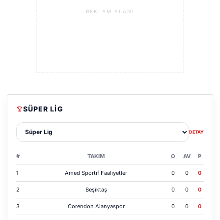
REKLAM ALANI
SÜPER LIG
Lig sec
DETAY
#
TAKIM
O
AV
P
1
Amed Sporti̇f Faali̇yetler
0
0
0
2
Beşi̇ktaş
0
0
0
3
Corendon Alanyaspor
0
0
0