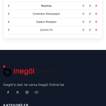
2
Beşi̇ktaş
0
0
0
3
Corendon Alanyaspor
0
0
0
4
Çaykur Ri̇zespor
0
0
0
5
Çorum Fk
0
0
0
İnegöl'e dair ne varsa İnegöl Online'da
KATEGORILER