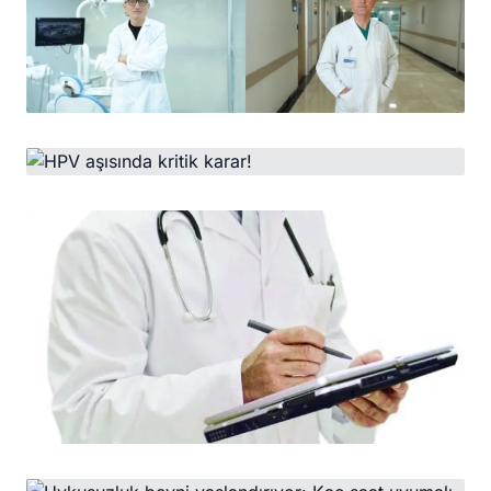
HABER
Nijeryalı gence bacak kemiğinden çene
yaptılar
HABER
HPV aşısında kritik karar!
HABER