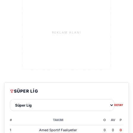
REKLAM ALANI
SÜPER LIG
Lig sec
DETAY
#
TAKIM
O
AV
P
1
Amed Sporti̇f Faali̇yetler
0
0
0