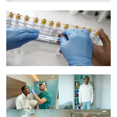
HABER
Hamilelikte ağrı kesici
kullanımı otizme yol açar mı?
Hamilelikte ağrı kesici kullanımı otizme neden olur mu?
Uzmanlar bilimsel verilerle iddialara yanıt verdi. İşte
gerçekler.
HABER
Türkiye’de HIV vakaları neden artıyor?
Uzmanlar uyarıyor