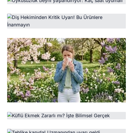
Aile hekimliklerinde yeni dönem!
HABER
Uykusuzluk beyni yaşlandırıyor: Kaç saat
uyumalı
HABER
Diş Hekiminden Kritik Uyarı! Bu Ürünlere
İnanmayın
HABER
İklim değişikliği alerjik hastalıkların
sıklığını artırıyor
HABER