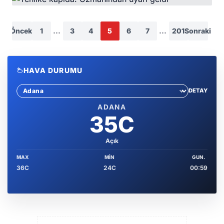
Küflü Ekmek Zararlı mı? İşte Bilimsel
Gerçek
HABER
Tehlike kapıda! Uzmanından uyarı geldi
Önceki
1
...
3
4
5
6
7
...
201
Sonraki
HAVA DURUMU
DETAY
Sehir sec
ADANA
35C
Açık
MAX
MIN
GUN.
36C
24C
00:59