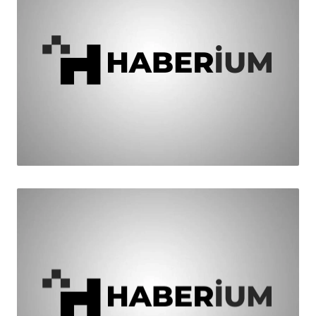
HABER
İhtisas Komisyonları Belirlendi