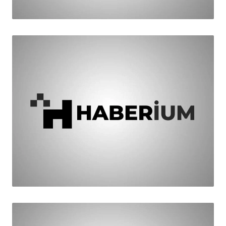
HABER
Yenice ve Cerrah kabuk değiştirecek
HABER
CHP'liler Piknikte Buluştular