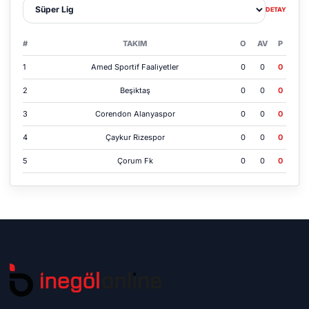
Lig sec
DETAY
#
TAKIM
O
AV
P
1
Amed Sporti̇f Faali̇yetler
0
0
0
2
Beşi̇ktaş
0
0
0
3
Corendon Alanyaspor
0
0
0
4
Çaykur Ri̇zespor
0
0
0
5
Çorum Fk
0
0
0