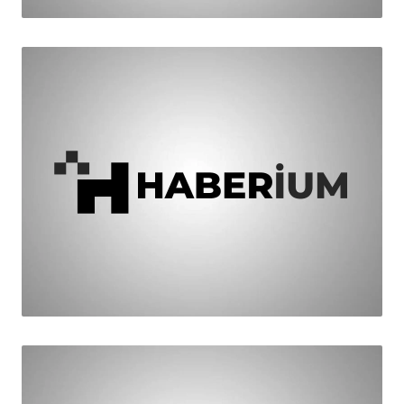
HABER
İnegöl'ü Üzecek Şok Karar
HABER
Hizmette Motor Yanlışta Fren Olacağız