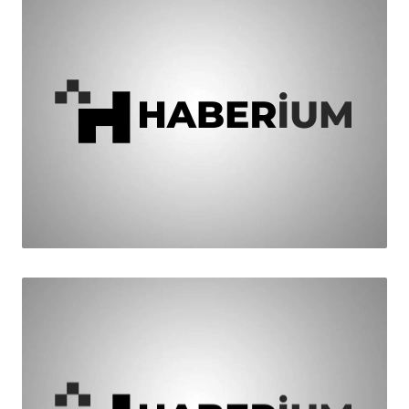
HABER
Dönmez'e, 'Desteğe Hazırız'
mesajı
Saadet partisi ilçe yönetimi ve belediye meclis üyeleri,
kurşunlu beldesinde seçimi tekrar kazanan erkan
dönmez'i ziyaret etti.