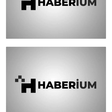
HABER
Saadet'ten Kasıtlı Yanlış Haber İddiası