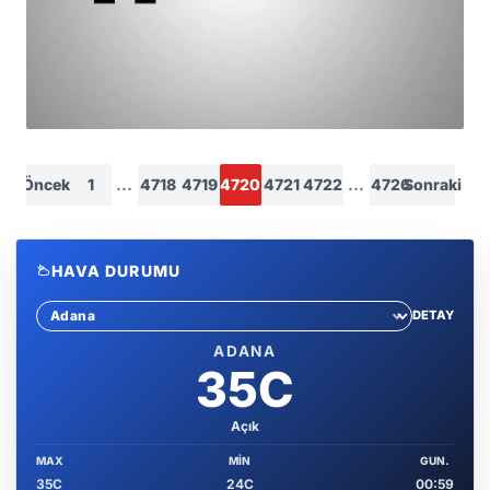
HABER
123 Muhtardan 53'ü Yenilendi
Önceki
1
...
4718
4719
4720
4721
4722
...
4726
Sonraki
HAVA DURUMU
DETAY
Sehir sec
ADANA
35C
Açık
MAX
MIN
GUN.
35C
24C
00:59