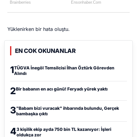
Yüklenirken bir hata oluştu.
EN COK OKUNANLAR
1
TÜGVA İnegöl Temsilcisi İlhan Öztürk Görevden
Alındı
2
Bir babanın en acı günü! Feryadı yürek yaktı
3
"Babam bizi vuracak" ihbarında bulundu, Gerçek
bambaşka çıktı
4
3 kişilik ekip ayda 750 bin TL kazanıyor: İşleri
oldukça zor