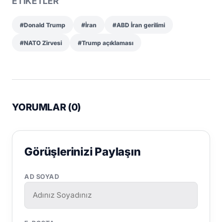
ETİKETLER
#Donald Trump
#İran
#ABD İran gerilimi
#NATO Zirvesi
#Trump açıklaması
YORUMLAR (
0
)
Görüşlerinizi Paylaşın
AD SOYAD