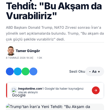
Tehdit: "Bu Akşam da
Vurabiliriz"
ABD Başkanı Donald Trump, NATO Zirvesi sonrası İran'a
yönelik sert açıklamalarda bulundu. Trump, "Bu akşam da
çok güçlü şekilde vurabiliriz" dedi.
Tamer Güngör
8 TEMMUZ 2026 19:26
|
1 DK
Sesli Oku
-
Aa
+
Inegolonline.com
'i Google'da haber kaynağınız
olarak ekleyin