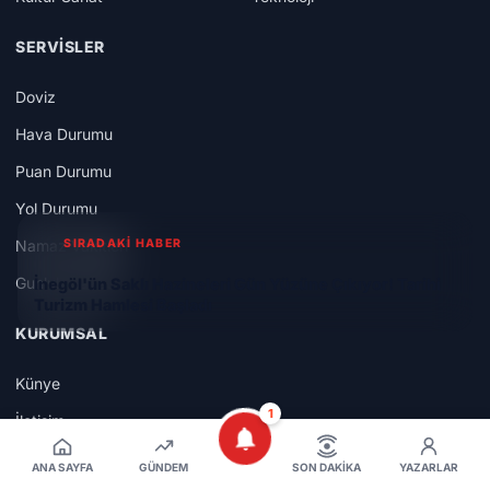
SERVISLER
Doviz
Hava Durumu
Puan Durumu
Yol Durumu
Namaz Vakitleri
SIRADAKİ HABER
Gunluk Gazete
İnegöl'ün Saklı Hazineleri Gün Yüzüne Çıkıyor! Tarihi
Turizm Hamlesi Başladı
KURUMSAL
Künye
1
İletişim
RSS Bağlantıları
ANA SAYFA
GÜNDEM
SON DAKIKA
YAZARLAR