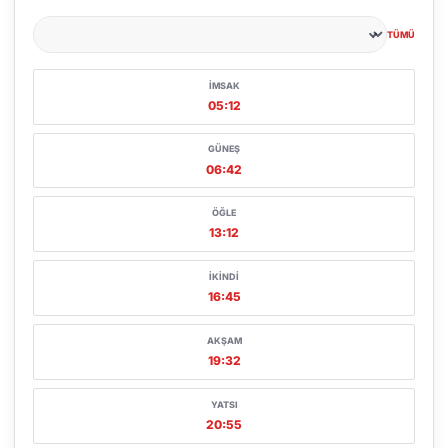
TÜMÜ
Şehir seçin
İMSAK
05:12
GÜNEŞ
06:42
ÖĞLE
13:12
İKINDI
16:45
AKŞAM
19:32
YATSI
20:55