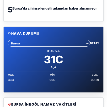
5
Bursa’da zihinsel engelli adamdan haber alınamıyor
HAVA DURUMU
DETAY
Sehir sec
BURSA
31C
Açık
MAX
MIN
GUN.
33C
20C
00:59
BURSA İNEGÖL NAMAZ VAKITLERI