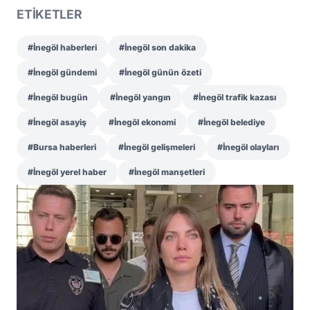
ETİKETLER
#İnegöl haberleri
#İnegöl son dakika
#İnegöl gündemi
#İnegöl günün özeti
#İnegöl bugün
#İnegöl yangın
#İnegöl trafik kazası
#İnegöl asayiş
#İnegöl ekonomi
#İnegöl belediye
#Bursa haberleri
#İnegöl gelişmeleri
#İnegöl olayları
#İnegöl yerel haber
#İnegöl manşetleri