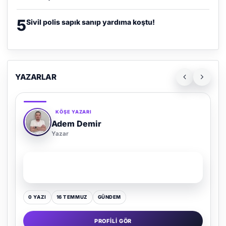
5
Sivil polis sapık sanıp yardıma koştu!
YAZARLAR
KÖŞE YAZARI
Adem Demir
Yazar
SON YAZI
Kültür Kazansın, Gürültü Kaybetsin
0 YAZI
16 TEMMUZ
GÜNDEM
PROFILI GÖR