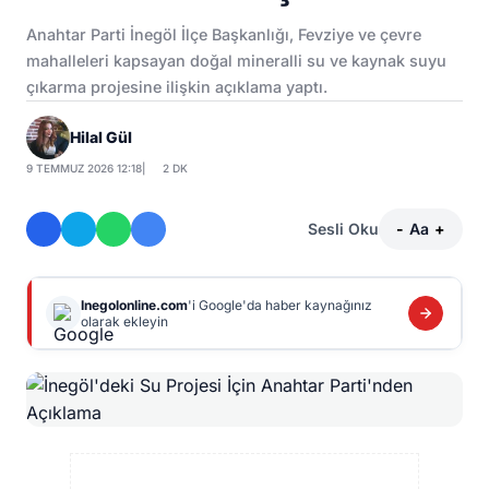
Anahtar Parti İnegöl İlçe Başkanlığı, Fevziye ve çevre
mahalleleri kapsayan doğal mineralli su ve kaynak suyu
çıkarma projesine ilişkin açıklama yaptı.
Hilal Gül
9 TEMMUZ 2026 12:18
|
2 DK
Sesli Oku
-
Aa
+
Inegolonline.com
'i Google'da haber kaynağınız
olarak ekleyin