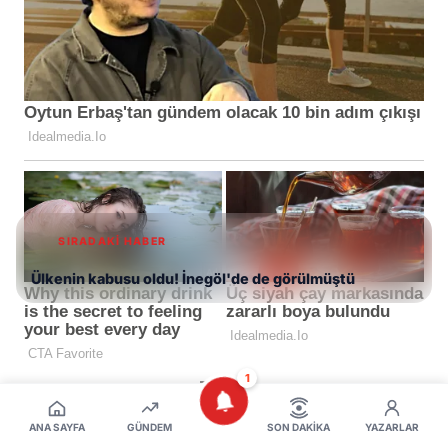
SIRADAKİ HABER
Ülkenin kabusu oldu! İnegöl'de de görülmüştü
1
ANA SAYFA
GÜNDEM
SON DAKIKA
YAZARLAR