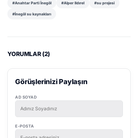
#Anahtar Parti İnegöl
#Alper Ildırel
#su projesi
#İnegöl su kaynakları
YORUMLAR (
2
)
Görüşlerinizi Paylaşın
AD SOYAD
E-POSTA